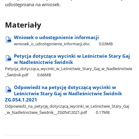
udostępniana na wniosek.
Materiały
Wniosek o udostępnienie informacji
wniosek​_o​_udostępnienie​_informacji.doc
0.03MB
Petycja dotycząca wycinki w Leśnictwie Stary Gaj
w Nadleśnictwie Świdnik
Petycja​_dotycząca​_wycinki​_w​_Leśnictwie​_Stary​_Gaj​_w​_Nadleśnictwie​
_Świdnik.pdf
0.66MB
Odpowiedź na petycję dotyczącą wycinki w
Leśnictwie Stary Gaj w Nadleśnictwie Świdnik
ZG.054.1.2021
Odpowiedź​_na​_petycję​_dotyczącą​_wycinki​_w​_Leśnictwie​_Stary​_Gaj​
_w​_Nadleśnictwie​_Świdnik​_​_ZG05412021.pdf
0.17MB