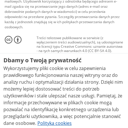
mailowych. Użytkownik korzystający z odnośnika będącego adresem e-
mail zgadza się na przetwarzanie jego danych (adres e-mail oraz
dobrowolnie podanych danych w wiadomości) w celu przesłania
odpowiedzi na przesłane pytania. Szczegóły przetwarzania danych przez
każdą z jednostek znajdują się w ich politykach przetwarzania danych
osobowych.
Treści tekstowe publikowane w serwisie (z
wyłączeniem treści audiowizualnych), są udostępniane
na licencji typu Creative Commons: uznanie autorstwa
- na tych samych warunkach 4.0 (CC BY-SA 4.0).
Materiały audiowizualne, w tym zdjęcia, materiały
Dbamy o Twoją prywatność
audio i wideo, są udostępniane na licencji typu
Creative Commons: uznanie autorstwa użycie
Wykorzystujemy pliki cookie w celu zapewnienia
niekomercyjne - bez utworów zależnych 4.0 (CC BY-
NC-ND 4.0), o ile nie jest to stwierdzone inaczej.
prawidłowego funkcjonowania naszej witryny oraz do
analizy ruchu i optymalizacji działania strony. Dzięki nim
możemy lepiej dostosować treści do potrzeb
użytkowników i stale ulepszać nasze usługi. Pamiętaj, że
informacje przechowywane w plikach cookie mogą
pozwalać na identyfikację konkretnego urządzenia lub
przeglądarki użytkownika, a więc potencjalnie stanowić
dane osobowe.
Polityka cookies