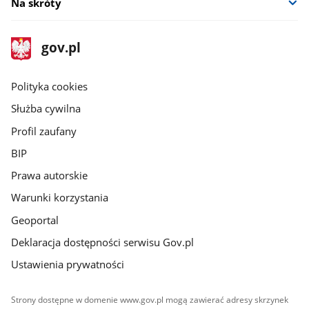
Na skróty
stopka
Strona
gov.pl
gov.pl
główna
gov.pl
Polityka cookies
Służba cywilna
Profil zaufany
BIP
Prawa autorskie
Warunki korzystania
Geoportal
Deklaracja dostępności serwisu Gov.pl
Ustawienia prywatności
Strony dostępne w domenie www.gov.pl mogą zawierać adresy skrzynek