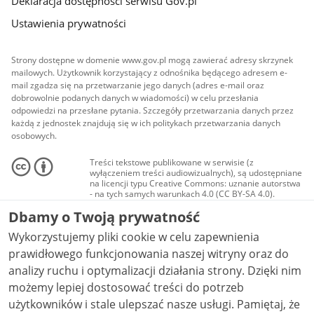
Deklaracja dostępności serwisu Gov.pl
Ustawienia prywatności
Strony dostępne w domenie www.gov.pl mogą zawierać adresy skrzynek
mailowych. Użytkownik korzystający z odnośnika będącego adresem e-
mail zgadza się na przetwarzanie jego danych (adres e-mail oraz
dobrowolnie podanych danych w wiadomości) w celu przesłania
odpowiedzi na przesłane pytania. Szczegóły przetwarzania danych przez
każdą z jednostek znajdują się w ich politykach przetwarzania danych
osobowych.
Treści tekstowe publikowane w serwisie (z
wyłączeniem treści audiowizualnych), są udostępniane
na licencji typu Creative Commons: uznanie autorstwa
- na tych samych warunkach 4.0 (CC BY-SA 4.0).
Materiały audiowizualne, w tym zdjęcia, materiały
Dbamy o Twoją prywatność
audio i wideo, są udostępniane na licencji typu
Creative Commons: uznanie autorstwa użycie
Wykorzystujemy pliki cookie w celu zapewnienia
niekomercyjne - bez utworów zależnych 4.0 (CC BY-
NC-ND 4.0), o ile nie jest to stwierdzone inaczej.
prawidłowego funkcjonowania naszej witryny oraz do
analizy ruchu i optymalizacji działania strony. Dzięki nim
możemy lepiej dostosować treści do potrzeb
użytkowników i stale ulepszać nasze usługi. Pamiętaj, że