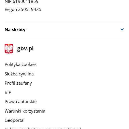
NIP 6190011859
Regon 250519435
Na skróty
stopka
Strona
gov.pl
gov.pl
główna
gov.pl
Polityka cookies
Służba cywilna
Profil zaufany
BIP
Prawa autorskie
Warunki korzystania
Geoportal