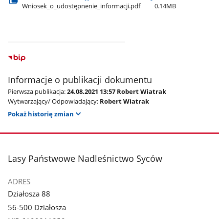
Wniosek​_o​_udostępnenie​_informacji.pdf
0.14MB
Informacje o publikacji dokumentu
Pierwsza publikacja:
24.08.2021 13:57 Robert Wiatrak
Wytwarzający/ Odpowiadający:
Robert Wiatrak
Pokaż historię zmian
stopka
Lasy Państwowe Nadleśnictwo Syców
ADRES
Działosza 88
56-500 Działosza