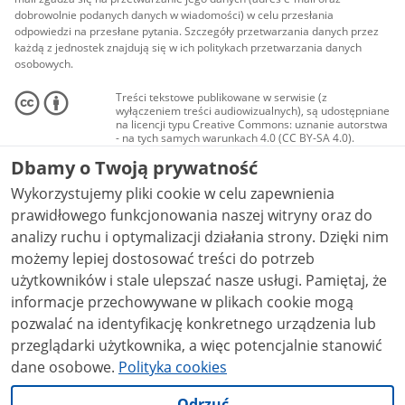
dobrowolnie podanych danych w wiadomości) w celu przesłania
odpowiedzi na przesłane pytania. Szczegóły przetwarzania danych przez
każdą z jednostek znajdują się w ich politykach przetwarzania danych
osobowych.
Treści tekstowe publikowane w serwisie (z
wyłączeniem treści audiowizualnych), są udostępniane
na licencji typu Creative Commons: uznanie autorstwa
- na tych samych warunkach 4.0 (CC BY-SA 4.0).
Materiały audiowizualne, w tym zdjęcia, materiały
Dbamy o Twoją prywatność
audio i wideo, są udostępniane na licencji typu
Creative Commons: uznanie autorstwa użycie
Wykorzystujemy pliki cookie w celu zapewnienia
niekomercyjne - bez utworów zależnych 4.0 (CC BY-
NC-ND 4.0), o ile nie jest to stwierdzone inaczej.
prawidłowego funkcjonowania naszej witryny oraz do
analizy ruchu i optymalizacji działania strony. Dzięki nim
możemy lepiej dostosować treści do potrzeb
użytkowników i stale ulepszać nasze usługi. Pamiętaj, że
informacje przechowywane w plikach cookie mogą
pozwalać na identyfikację konkretnego urządzenia lub
przeglądarki użytkownika, a więc potencjalnie stanowić
dane osobowe.
Polityka cookies
Odrzuć