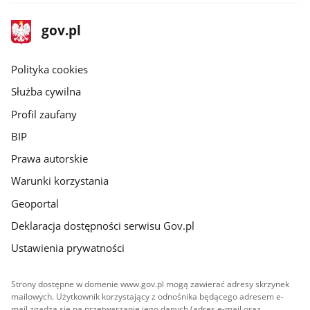
stopka
Strona
gov.pl
gov.pl
główna
gov.pl
Polityka cookies
Służba cywilna
Profil zaufany
BIP
Prawa autorskie
Warunki korzystania
Geoportal
Deklaracja dostępności serwisu Gov.pl
Ustawienia prywatności
Strony dostępne w domenie www.gov.pl mogą zawierać adresy skrzynek
mailowych. Użytkownik korzystający z odnośnika będącego adresem e-
mail zgadza się na przetwarzanie jego danych (adres e-mail oraz