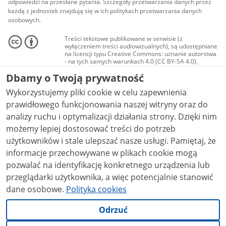
odpowiedzi na przesłane pytania. Szczegóły przetwarzania danych przez
każdą z jednostek znajdują się w ich politykach przetwarzania danych
osobowych.
Treści tekstowe publikowane w serwisie (z
wyłączeniem treści audiowizualnych), są udostępniane
na licencji typu Creative Commons: uznanie autorstwa
- na tych samych warunkach 4.0 (CC BY-SA 4.0).
Materiały audiowizualne, w tym zdjęcia, materiały
Dbamy o Twoją prywatność
audio i wideo, są udostępniane na licencji typu
Creative Commons: uznanie autorstwa użycie
Wykorzystujemy pliki cookie w celu zapewnienia
niekomercyjne - bez utworów zależnych 4.0 (CC BY-
NC-ND 4.0), o ile nie jest to stwierdzone inaczej.
prawidłowego funkcjonowania naszej witryny oraz do
analizy ruchu i optymalizacji działania strony. Dzięki nim
możemy lepiej dostosować treści do potrzeb
użytkowników i stale ulepszać nasze usługi. Pamiętaj, że
informacje przechowywane w plikach cookie mogą
pozwalać na identyfikację konkretnego urządzenia lub
przeglądarki użytkownika, a więc potencjalnie stanowić
dane osobowe.
Polityka cookies
Odrzuć