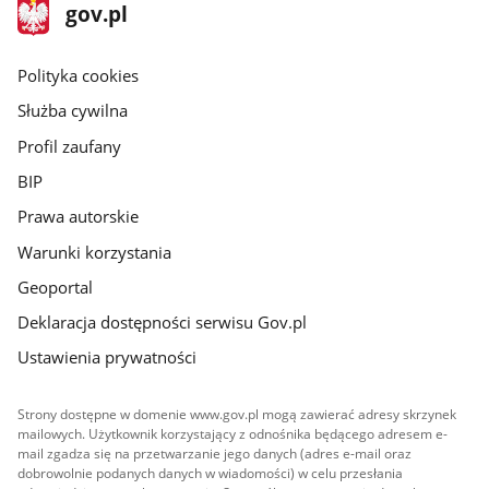
stopka
Strona
gov.pl
gov.pl
główna
gov.pl
Polityka cookies
Służba cywilna
Profil zaufany
BIP
Prawa autorskie
Warunki korzystania
Geoportal
Deklaracja dostępności serwisu Gov.pl
Ustawienia prywatności
Strony dostępne w domenie www.gov.pl mogą zawierać adresy skrzynek
mailowych. Użytkownik korzystający z odnośnika będącego adresem e-
mail zgadza się na przetwarzanie jego danych (adres e-mail oraz
dobrowolnie podanych danych w wiadomości) w celu przesłania