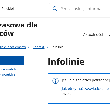
 Polskiej
zasowa dla
mców
Aktualności
dla cudzoziemców
Kontakt
Infolinie
Infolinie
 obywateli
 uciekli z
Jeśli nie znalazłeś potrzebne
Jak otrzymać zaświadczenie
76 75