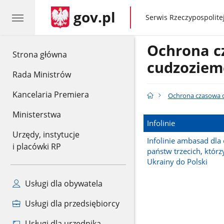
gov.pl
gov.pl
Serwis Rzeczypospolitej
Ochrona c
gov.pl
Strona główna
cudzozie
Rada Ministrów
Kancelaria Premiera
Ochrona czasowa 
Ministerstwa
Infolinie
Urzędy, instytucje
Infolinie ambasad dla
i placówki RP
państw trzecich, którzy
Ukrainy do Polski
Usługi dla obywatela
Usługi dla przedsiębiorcy
Usługi dla urzędnika