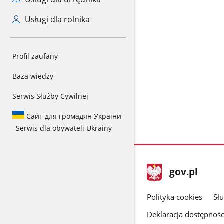
Usługi dla rolnika
Profil zaufany
Baza wiedzy
Serwis Służby Cywilnej
Сайт для громадян України
–
Serwis dla obywateli Ukrainy
stopka
Strona
gov.pl
gov.pl
główna
gov.pl
Polityka cookies
Sł
Deklaracja dostępnośc