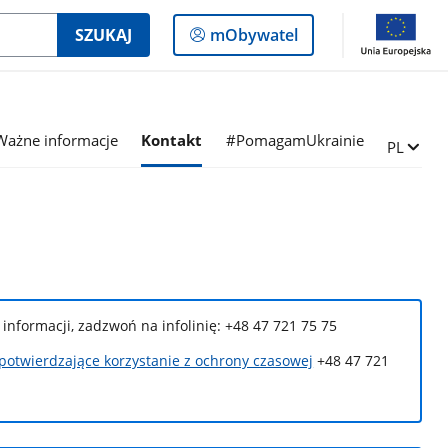
Logowanie
SZUKAJ
mObywatel
do
panelu
Ważne informacje
Kontakt
#PomagamUkrainie
Zmień ję
PL
j informacji, zadzwoń na infolinię: +48 47 721 75 75
potwierdzające korzystanie z ochrony czasowej
+48 47 721