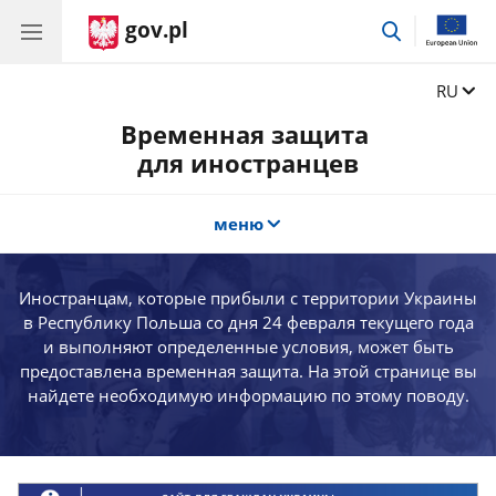
gov.pl
поиск
Сменит
RU
Временная защита
для иностранцев
меню
Иностранцам, которые прибыли с территории Украины
в Республику Польша со дня 24 февраля текущего года
и выполняют определенные условия, может быть
предоставлена временная защита. На этой странице вы
найдете необходимую информацию по этому поводу.