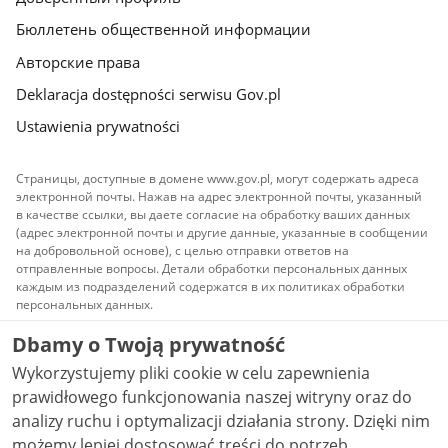
Бюллетень общественной информации
Авторские права
Deklaracja dostępności serwisu Gov.pl
Ustawienia prywatności
Страницы, доступные в домене www.gov.pl, могут содержать адреса
электронной почты. Нажав на адрес электронной почты, указанный
в качестве ссылки, вы даете согласие на обработку ваших данных
(адрес электронной почты и другие данные, указанные в сообщении
на добровольной основе), с целью отправки ответов на
отправленные вопросы. Детали обработки персональных данных
каждым из подразделений содержатся в их политиках обработки
персональных данных.
Dbamy o Twoją prywatność
Весь контент, публикуемый на сайте, доступен по
лицензии
Атрибуция Creative Commons 3.0 PL
Wykorzystujemy pliki cookie w celu zapewnienia
(Атрибуция Творческого сообщества)
, если не
указано иное.
prawidłowego funkcjonowania naszej witryny oraz do
analizy ruchu i optymalizacji działania strony. Dzięki nim
możemy lepiej dostosować treści do potrzeb