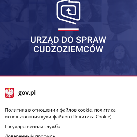
stopka
Главная
gov.pl
gov.pl
страница
gov.pl
Политика в отношении файлов cookie, политика
использования куки-файлов (Политика Cookie)
Государственная служба
Доверенный профиль