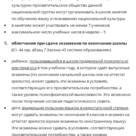
культурно-просветительское общество данной
национальной группы могут организовать в школе занятия
по обучению языку и познаванию национальной культуры
в занятиях может участвовать не менее 7 учеников
максимальное число учебных часов в неделю
–
5
облегчения при сдаче экзаменов по окончании школы
Ст. 44 ззр, абзац 7 Закона «О системе образования»)
(
ребёнок,
пользовавшийся в школе поддержкой психолога и/
или педагога
в том учебном году, в котором сдаёт выпускные
экзамены (по окончании начальной школы или на аттестат
зрелости), может сдавать эти экзамены в условиях,
соответствующих его просветительским потребностям, а
также уровню психофизической выносливости. Это
возможно
после
получения
согласия
педагогического
совета
.
дети,
владеющие польским языком в недостаточной степени,
могут сдавать экзамены по окончании 8 классов и экзамен на
аттестат зрелости (кроме экзамена по иностранному языку).
Эти экзамены можно сдавать в условиях, соответствующих
просветительским потребностям, а также уровню