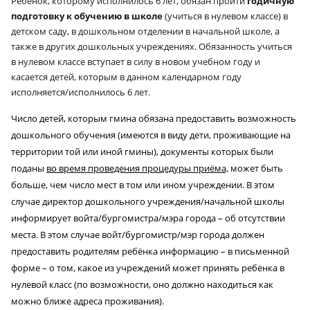
Ребёнок, которому исполнилось 6 лет, обязан пройти
годичную
подготовку к обучению в школе
(учиться в нулевом классе) в
детском саду, в дошкольном отделении в начальной школе, а
также в других дошкольных учреждениях. Обязанность учиться
в нулевом классе вступает в силу в новом учебном году и
касается детей, которым в данном календарном году
исполняется/исполнилось 6 лет.
Число детей, которым гмина обязана предоставить возможность
дошкольного обучения (имеются в виду дети, проживающие на
территории той или иной гмины), документы которых были
поданы
во время проведения процедуры приёма,
может быть
больше, чем число мест в том или ином учреждении. В этом
случае директор дошкольного учреждения/начальной школы
информирует войта/бургомистра/мэра города
–
об отсутствии
места. В этом случае войт/бургомистр/мэр города должен
предоставить родителям ребёнка информацию – в письменной
форме – о том, какое из учреждений может принять ребёнка в
нулевой класс (по возможности, оно должно находиться как
можно ближе адреса проживания).