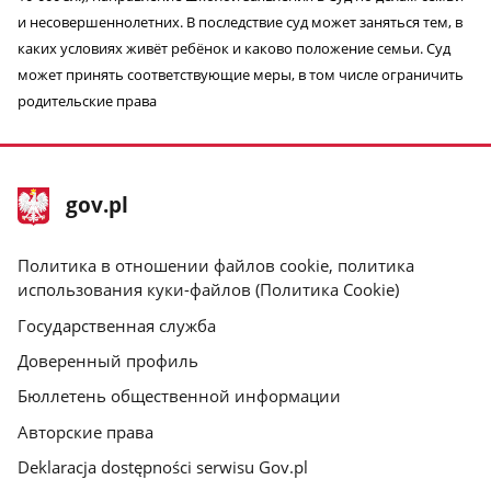
и несовершеннолетних. В последствие суд может заняться тем, в
каких условиях живёт ребёнок и каково положение семьи. Суд
может принять соответствующие меры, в том числе ограничить
родительские права
stopka
Главная
gov.pl
gov.pl
страница
gov.pl
Политика в отношении файлов cookie, политика
использования куки-файлов (Политика Cookie)
Государственная служба
Доверенный профиль
Бюллетень общественной информации
Авторские права
Deklaracja dostępności serwisu Gov.pl