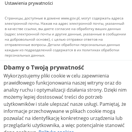
Ustawienia prywatności
Страницы, доступные в домене www.gov.pl, могут содержать адреса
электронной почты. Нажав на адрес электронной почты, указанный
в качестве ссылки, вы даете согласие на обработку ваших данных
(адрес электронной почты и другие данные, указанные в сообщении
на добровольной основе), с целью отправки ответов на
отправленные вопросы. Детали обработки персональных данных
каждым из подразделений содержатся в их политиках обработки
персональных данных.
Dbamy o Twoją prywatność
Весь контент, публикуемый на сайте, доступен по
лицензии
Атрибуция Creative Commons 3.0 PL
Wykorzystujemy pliki cookie w celu zapewnienia
(Атрибуция Творческого сообщества)
, если не
указано иное.
prawidłowego funkcjonowania naszej witryny oraz do
analizy ruchu i optymalizacji działania strony. Dzięki nim
możemy lepiej dostosować treści do potrzeb
użytkowników i stale ulepszać nasze usługi. Pamiętaj, że
informacje przechowywane w plikach cookie mogą
pozwalać na identyfikację konkretnego urządzenia lub
przeglądarki użytkownika, a więc potencjalnie stanowić