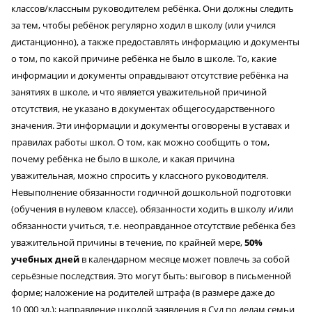
классов/классным руководителем ребёнка. Они должны следить
за тем, чтобы ребёнок регулярно ходил в школу (или учился
дистанционно), а также предоставлять информацию и документы
о том, по какой причине ребёнка не было в школе. То, какие
информации и документы оправдывают отсутствие ребёнка на
занятиях в школе, и что является уважительной причиной
отсутствия, не указано в документах общегосударственного
значения. Эти информации и документы оговорены в уставах и
правилах работы школ. О том, как можно сообщить о том,
почему ребёнка не было в школе, и какая причина
уважительная, можно спросить у классного руководителя.
Невыполнение обязанности годичной дошкольной подготовки
(обучения в нулевом классе), обязанности ходить в школу и/или
обязанности учиться, т.е. неоправданное отсутствие ребёнка без
уважительной причины в течение, по крайней мере,
50%
учебных дней
в календарном месяце может повлечь за собой
серьёзные последствия. Это могут быть: выговор в письменной
форме; наложение на родителей штрафа (в размере даже до
10
000 зл.); направление школой заявления в Суд по делам семьи