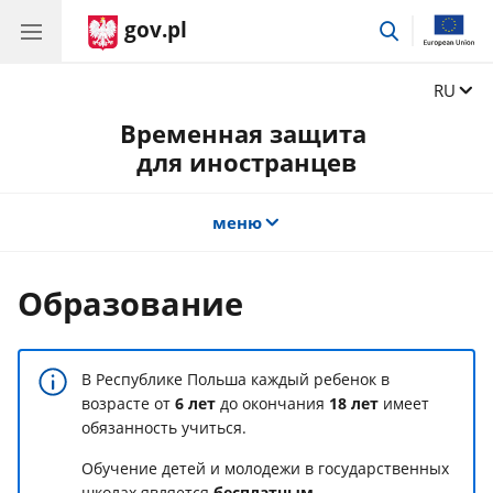
gov.pl
поиск
Сменит
RU
Временная защита
для иностранцев
меню
Oбразование
В Республике Польша каждый ребенок в
возрасте от
6 лет
до окончания
18 лет
имеет
обязанность учиться.
Обучение детей и молодежи в государственных
школах является
бесплатным
.