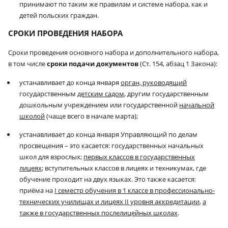
принимают по таким же правилам и системе набора, как и
детей польских граждан.
СРОКИ ПРОВЕДЕНИЯ НАБОРА
Сроки проведения основного набора и дополнительного набора,
в том числе
сроки подачи документов
(Ст. 154, абзац 1 Закона):
устанавливает до конца января
орган, руководящий
государственным
детским садом
, другим государственным
дошкольным учреждением или государственной
начальной
школой
(чаще всего в начале марта);
устанавливает до конца января Управляющий по делам
просвещения – это касается: государственных начальных
школ для взрослых;
первых классов в государственных
лицеях
; вступительных классов в лицеях и техникумах, где
обучение проходит на двух языках. Это также касается:
приёма на
I
семестр обучения в 1 классе в профессионально-
технических училищах и лицеях
II
уровня аккредитации
,
а
также в государственных послелицейных школах
.