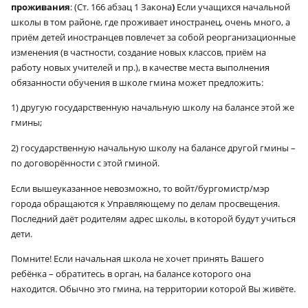
проживания
: (Ст. 166 абзац 1
Закона
)
Если учащихся начальной
школы в том районе, где проживает иностранец, очень много, а
приём детей иностранцев повлечет за собой реорганизационные
изменения (в частности, создание новых классов, приём на
работу новых учителей и пр.), в качестве места выполнения
обязанности обучения в школе гмина может предложить:
1) другую государственную начальную школу на балансе этой же
гмины;
2) государственную начальную школу на балансе другой гмины –
по договорённости с этой гминой.
Если вышеуказанное невозможно, то войт/бургомистр/мэр
города обращаются к Управляющему по делам просвещения.
Последний даёт родителям адрес школы, в которой будут учиться
дети.
Помните! Если начальная школа не хочет принять Вашего
ребёнка – обратитесь в орган, на балансе которого она
находится. Обычно это гмина, на территории которой Вы живёте.