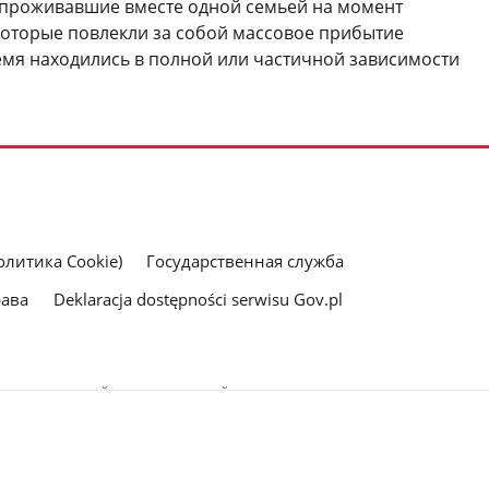
, проживавшие вместе одной семьей на момент
которые повлекли за собой массовое прибытие
ремя находились в полной или частичной зависимости
литика Cookie)
Государственная служба
рава
Deklaracja dostępności serwisu Gov.pl
рес электронной почты, указанный в качестве ссылки, вы даете
щении на добровольной основе), с целью отправки ответов на
тся в их политиках обработки персональных данных.