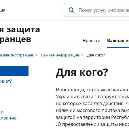
ьша
я защита
транцев
Новости
Важная 
а для иностранцев
Важная информация
Для кого?
Для кого?
икат?
Иностранцы, которых не касаю
Украины в связи с вооруженным
но которых касается действие ч.
наличии массового притока вы
 и
защитой на территории Респуб
живание
„О предоставлении защиты ино