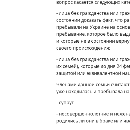
вопрос касается следующих кат
-
лица без гражданства или граж
состоянии доказать факт, что р
пребывали на Украине на осно
пребывание, которое было выда
и которые не в состоянии верну
своего происхождения;
-
лица без гражданства или граж
их семей), которые до дня 24 
защитой или эквивалентной на
Членами данной семьи считаютс
уже находилась и пребывала на
-
супруг
-
несовершеннолетние и неженат
родились ли они в браке или я