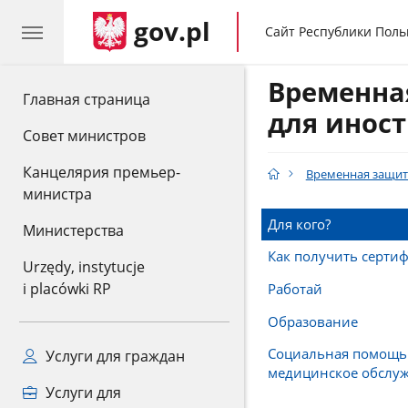
gov.pl
gov.pl
Сайт Республики Пол
Временна
gov.pl
Главная страница
для инос
Совет министров
Канцелярия премьер-
Временная защит
министра
Для кого?
Министерства
Как получить сертиф
Urzędy, instytucje
i placówki RP
Pаботай
Oбразование
Социальная помощь
Услуги для граждан
медицинское обслу
Услуги для