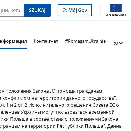
Log
SZUKAJ
Mój Gov
in
to
the
panel
информация
Контактная
#PomagamUkrainie
Сменить
RU
тся положения Закона „О помощи гражданам
 конфликтом на территории данного государства”,
ч. 1 и 2 ст. 2 Исполнительного решения Совета ЕС о
селенцев Украины могут пользоваться временной
лики Польша в соответствии с положениями Закона
странцам на территории Республики Польша”. Данны