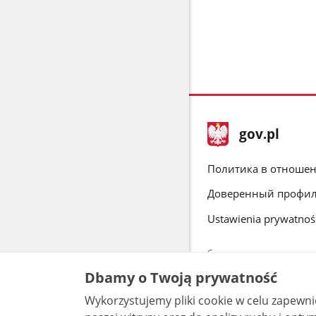
stopka
Главная
gov.pl
gov.pl
страница
gov.pl
Политика в отношен
Доверенный профи
Ustawienia prywatnoś
Страницы, доступные в до
согласие на обработку в
Dbamy o Twoją prywatność
отправленные вопросы. Д
Wykorzystujemy pliki cookie w celu zapewn
Весь контен
Commons 3.0