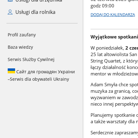
godz 09:00
Usługi dla rolnika
DODAJ DO KALENDARZA
Profil zaufany
Wyjątkowe spotkani
Baza wiedzy
W poniedziałek,
2 cz
25 lat altowiolista Sa
Serwis Służby Cywilnej
String Quartet, z któ
łączy działalność kon
Сайт для громадян України
mentor w młodzieżowe
–
Serwis dla obywateli Ukrainy
Adam Smyła chce spotk
muzyka za granicą, cod
wyzwaniem w zawodzie 
nieco innej perspekty
Planujemy spotkanie 
a także warsztaty dla
Serdecznie zapraszamy