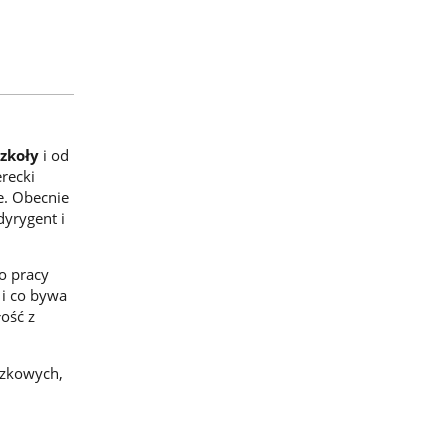
zkoły
i od
recki
e. Obecnie
dyrygent i
o pracy
 i co bywa
ość z
czkowych,