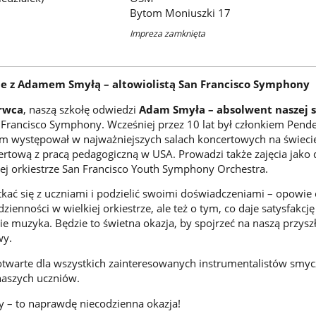
Bytom Moniuszki 17
Impreza zamknięta
e z Adamem Smyłą – altowiolistą San Francisco Symphony
erwca
, naszą szkołę odwiedzi
Adam Smyła – absolwent naszej s
n Francisco Symphony. Wcześniej przez 10 lat był członkiem Pende
rym występował w najważniejszych salach koncertowych na świeci
certową z pracą pedagogiczną w USA. Prowadzi także zajęcia jako 
j orkiestrze San Francisco Youth Symphony Orchestra.
ać się z uczniami i podzielić swoimi doświadczeniami – opowie 
zienności w wielkiej orkiestrze, ale też o tym, co daje satysfakcję
muzyka. Będzie to świetna okazja, by spojrzeć na naszą przyszł
wy.
otwarte dla wszystkich zainteresowanych instrumentalistów smy
 naszych uczniów.
 – to naprawdę niecodzienna okazja!