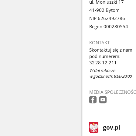
ul. Moniuszki 17
41-902 Bytom
NIP 6262492786
Regon 000280554
KONTAKT
Skontaktuj się z nami
pod numerem:
32 28 12 211
W dni robocze
w godzinach: 8:00-20:00
MEDIA SPOŁECZNOŚC
stopka
Strona
gov.pl
gov.pl
główna