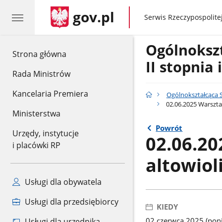
gov.pl
gov.pl
Serwis Rzeczypospolitej
Ogólnokszt
gov.pl
Strona główna
II stopnia
Rada Ministrów
Kancelaria Premiera
Ogólnokształcąca S
02.06.2025 Warsztat
Ministerstwa
Powrót
Urzędy, instytucje
02.06.20
i placówki RP
altowiol
Usługi dla obywatela
Usługi dla przedsiębiorcy
KIEDY
02 czerwca 2025 (poni
Usługi dla urzędnika