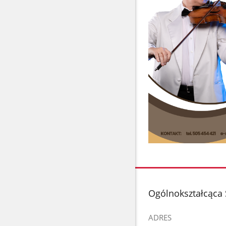
stopka
Ogólnokształcąca 
ADRES