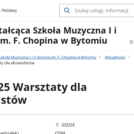
 Polskiej
ałcąca Szkoła Muzyczna I i
 im. F. Chopina w Bytomiu
O 
zkoła Muzyczna I i II stopnia im. F. Chopina w Bytomiu
Aktualności
y dla altowiolistów
25 Warsztaty dla
istów
GDZIE
edziałek)
OSM