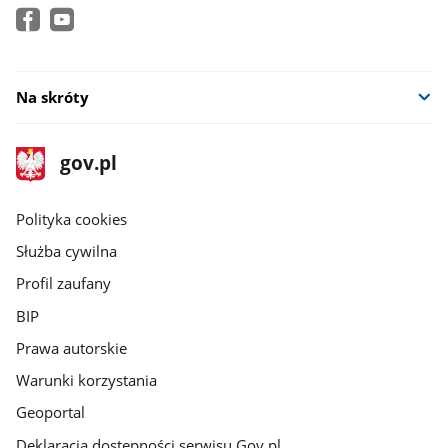
Na skróty
stopka
Strona
gov.pl
gov.pl
główna
gov.pl
Polityka cookies
Służba cywilna
Profil zaufany
BIP
Prawa autorskie
Warunki korzystania
Geoportal
Deklaracja dostępności serwisu Gov.pl