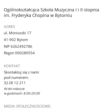
stopka
Ogólnokształcąca Szkoła Muzyczna I i II stopnia
im. Fryderyka Chopina w Bytomiu
ADRES
ul. Moniuszki 17
41-902 Bytom
NIP 6262492786
Regon 000280554
KONTAKT
Skontaktuj się z nami
pod numerem:
32 28 12 211
W dni robocze
w godzinach: 8:00-20:00
MEDIA SPOŁECZNOŚCIOWE: