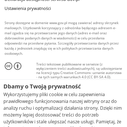
Ustawienia prywatności
Strony dostępne w domenie www.gov.pl mogą zawierać adresy skrzynek
mailowych. Użytkownik korzystający z odnośnika będącego adresem e-
mail zgadza się na przetwarzanie jego danych (adres e-mail oraz
dobrowolnie podanych danych w wiadomości) w celu przesłania
odpowiedzi na przesłane pytania. Szczegóły przetwarzania danych przez
każdą z jednostek znajdują się w ich politykach przetwarzania danych
osobowych.
Treści tekstowe publikowane w serwisie (z
wyłączeniem treści audiowizualnych), są udostępniane
na licencji typu Creative Commons: uznanie autorstwa
- na tych samych warunkach 4.0 (CC BY-SA 4.0).
Materiały audiowizualne, w tym zdjęcia, materiały
Dbamy o Twoją prywatność
audio i wideo, są udostępniane na licencji typu
Creative Commons: uznanie autorstwa użycie
Wykorzystujemy pliki cookie w celu zapewnienia
niekomercyjne - bez utworów zależnych 4.0 (CC BY-
NC-ND 4.0), o ile nie jest to stwierdzone inaczej.
prawidłowego funkcjonowania naszej witryny oraz do
analizy ruchu i optymalizacji działania strony. Dzięki nim
możemy lepiej dostosować treści do potrzeb
użytkowników i stale ulepszać nasze usługi. Pamiętaj, że