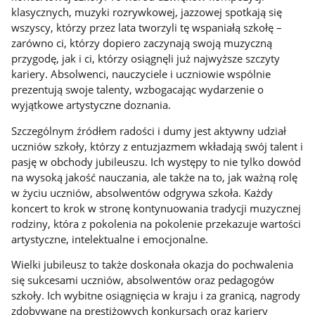
klasycznych, muzyki rozrywkowej, jazzowej spotkają się
wszyscy, którzy przez lata tworzyli tę wspaniałą szkołę –
zarówno ci, którzy dopiero zaczynają swoją muzyczną
przygodę, jak i ci, którzy osiągnęli już najwyższe szczyty
kariery. Absolwenci, nauczyciele i uczniowie wspólnie
prezentują swoje talenty, wzbogacając wydarzenie o
wyjątkowe artystyczne doznania.
Szczególnym źródłem radości i dumy jest aktywny udział
uczniów szkoły, którzy z entuzjazmem wkładają swój talent i
pasję w obchody jubileuszu. Ich występy to nie tylko dowód
na wysoką jakość nauczania, ale także na to, jak ważną rolę
w życiu uczniów, absolwentów odgrywa szkoła. Każdy
koncert to krok w stronę kontynuowania tradycji muzycznej
rodziny, która z pokolenia na pokolenie przekazuje wartości
artystyczne, intelektualne i emocjonalne.
Wielki jubileusz to także doskonała okazja do pochwalenia
się sukcesami uczniów, absolwentów oraz pedagogów
szkoły. Ich wybitne osiągnięcia w kraju i za granicą, nagrody
zdobywane na prestiżowych konkursach oraz kariery