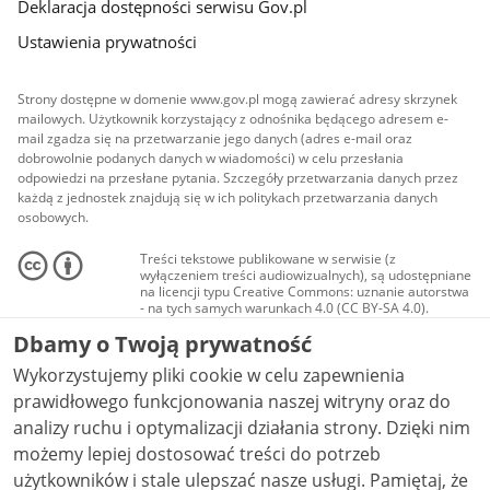
Deklaracja dostępności serwisu Gov.pl
Ustawienia prywatności
Strony dostępne w domenie www.gov.pl mogą zawierać adresy skrzynek
mailowych. Użytkownik korzystający z odnośnika będącego adresem e-
mail zgadza się na przetwarzanie jego danych (adres e-mail oraz
dobrowolnie podanych danych w wiadomości) w celu przesłania
odpowiedzi na przesłane pytania. Szczegóły przetwarzania danych przez
każdą z jednostek znajdują się w ich politykach przetwarzania danych
osobowych.
Treści tekstowe publikowane w serwisie (z
wyłączeniem treści audiowizualnych), są udostępniane
na licencji typu Creative Commons: uznanie autorstwa
- na tych samych warunkach 4.0 (CC BY-SA 4.0).
Materiały audiowizualne, w tym zdjęcia, materiały
Dbamy o Twoją prywatność
audio i wideo, są udostępniane na licencji typu
Creative Commons: uznanie autorstwa użycie
Wykorzystujemy pliki cookie w celu zapewnienia
niekomercyjne - bez utworów zależnych 4.0 (CC BY-
NC-ND 4.0), o ile nie jest to stwierdzone inaczej.
prawidłowego funkcjonowania naszej witryny oraz do
analizy ruchu i optymalizacji działania strony. Dzięki nim
możemy lepiej dostosować treści do potrzeb
użytkowników i stale ulepszać nasze usługi. Pamiętaj, że