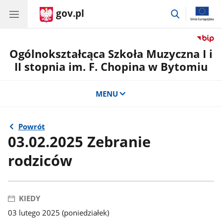
gov.pl
przejdź
do
wyszukiwar
Ogólnokształcąca Szkoła Muzyczna I i
II stopnia im. F. Chopina w Bytomiu
MENU
Powrót
03.02.2025 Zebranie
rodziców
KIEDY
03 lutego 2025 (poniedziałek)