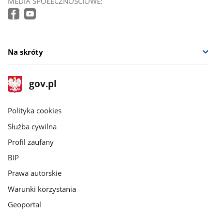
MEDIA SPOŁECZNOŚCIOWE:
Na skróty
stopka
Strona
gov.pl
gov.pl
główna
gov.pl
Polityka cookies
Służba cywilna
Profil zaufany
BIP
Prawa autorskie
Warunki korzystania
Geoportal