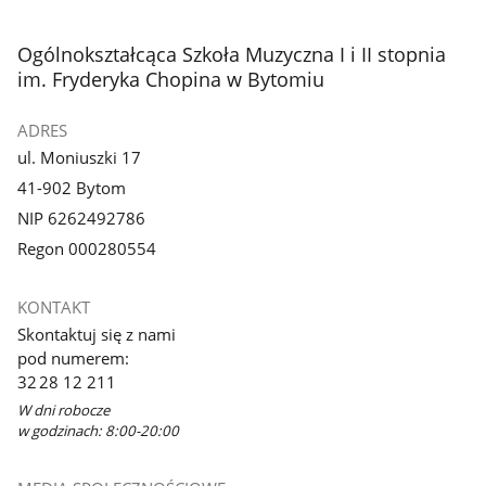
stopka
Ogólnokształcąca Szkoła Muzyczna I i II stopnia
im. Fryderyka Chopina w Bytomiu
ADRES
ul. Moniuszki 17
41-902 Bytom
NIP 6262492786
Regon 000280554
KONTAKT
Skontaktuj się z nami
pod numerem:
32 28 12 211
W dni robocze
w godzinach: 8:00-20:00