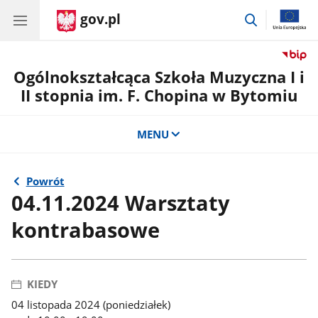
gov.pl
przejdź
do
wyszukiwar
Ogólnokształcąca Szkoła Muzyczna I i
II stopnia im. F. Chopina w Bytomiu
MENU
Powrót
04.11.2024 Warsztaty
kontrabasowe
KIEDY
04 listopada 2024 (poniedziałek)