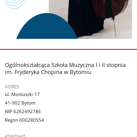
stopka
Ogólnokształcąca Szkoła Muzyczna I i II stopnia
im. Fryderyka Chopina w Bytomiu
ADRES
ul. Moniuszki 17
41-902 Bytom
NIP 6262492786
Regon 000280554
KONTAKT