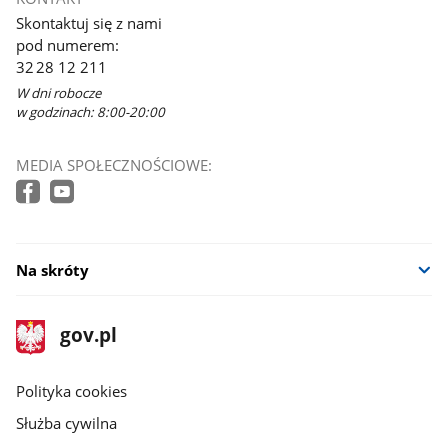
Skontaktuj się z nami
pod numerem:
32 28 12 211
W dni robocze
w godzinach: 8:00-20:00
MEDIA SPOŁECZNOŚCIOWE:
Na skróty
stopka
Strona
gov.pl
gov.pl
główna
gov.pl
Polityka cookies
Służba cywilna