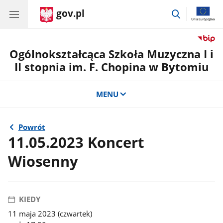
gov.pl
przejdź
do
wyszukiwar
Ogólnokształcąca Szkoła Muzyczna I i
II stopnia im. F. Chopina w Bytomiu
MENU
Powrót
11.05.2023 Koncert
Wiosenny
KIEDY
11 maja 2023 (czwartek)