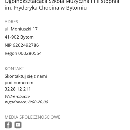
stopka
Ogólnokształcąca Szkoła Muzyczna I i II stopnia
im. Fryderyka Chopina w Bytomiu
ADRES
ul. Moniuszki 17
41-902 Bytom
NIP 6262492786
Regon 000280554
KONTAKT
Skontaktuj się z nami
pod numerem:
32 28 12 211
W dni robocze
w godzinach: 8:00-20:00
MEDIA SPOŁECZNOŚCIOWE: