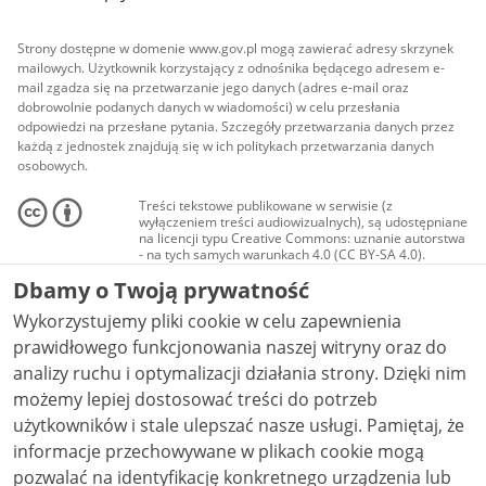
Strony dostępne w domenie www.gov.pl mogą zawierać adresy skrzynek
mailowych. Użytkownik korzystający z odnośnika będącego adresem e-
mail zgadza się na przetwarzanie jego danych (adres e-mail oraz
dobrowolnie podanych danych w wiadomości) w celu przesłania
odpowiedzi na przesłane pytania. Szczegóły przetwarzania danych przez
każdą z jednostek znajdują się w ich politykach przetwarzania danych
osobowych.
Treści tekstowe publikowane w serwisie (z
wyłączeniem treści audiowizualnych), są udostępniane
na licencji typu Creative Commons: uznanie autorstwa
- na tych samych warunkach 4.0 (CC BY-SA 4.0).
Materiały audiowizualne, w tym zdjęcia, materiały
Dbamy o Twoją prywatność
audio i wideo, są udostępniane na licencji typu
Creative Commons: uznanie autorstwa użycie
Wykorzystujemy pliki cookie w celu zapewnienia
niekomercyjne - bez utworów zależnych 4.0 (CC BY-
NC-ND 4.0), o ile nie jest to stwierdzone inaczej.
prawidłowego funkcjonowania naszej witryny oraz do
analizy ruchu i optymalizacji działania strony. Dzięki nim
możemy lepiej dostosować treści do potrzeb
użytkowników i stale ulepszać nasze usługi. Pamiętaj, że
informacje przechowywane w plikach cookie mogą
pozwalać na identyfikację konkretnego urządzenia lub