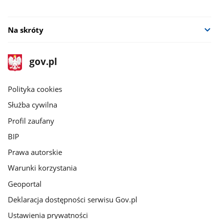
Na skróty
stopka
Strona
gov.pl
gov.pl
główna
gov.pl
Polityka cookies
Służba cywilna
Profil zaufany
BIP
Prawa autorskie
Warunki korzystania
Geoportal
Deklaracja dostępności serwisu Gov.pl
Ustawienia prywatności