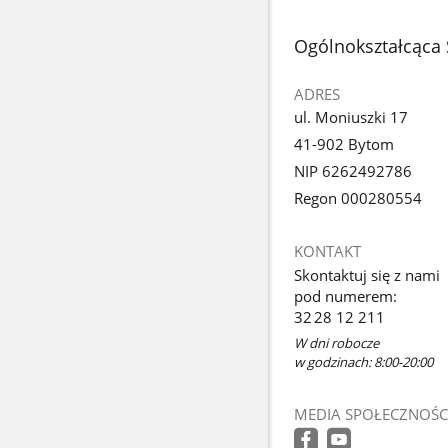
stopka
Ogólnokształcąca 
ADRES
ul. Moniuszki 17
41-902 Bytom
NIP 6262492786
Regon 000280554
KONTAKT
Skontaktuj się z nami
pod numerem:
32 28 12 211
W dni robocze
w godzinach: 8:00-20:00
MEDIA SPOŁECZNOŚC