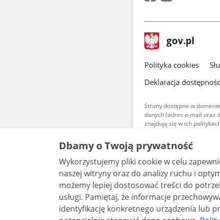
stopka
Strona
gov.pl
gov.pl
główna
gov.pl
Polityka cookies
Sł
Deklaracja dostępnośc
Strony dostępne w domenie
danych (adres e-mail oraz 
znajdują się w ich polityk
Treści teksto
Dbamy o Twoją prywatność
udostępniane
warunkach 4.0
Wykorzystujemy pliki cookie w celu zapewn
są udostępni
bez utworów z
naszej witryny oraz do analizy ruchu i optymalizacj
możemy lepiej dostosować treści do potrzeb
usługi. Pamiętaj, że informacje przechowywane w plikach cookie mogą pozwalać na
identyfikację konkretnego urządzenia lub pr