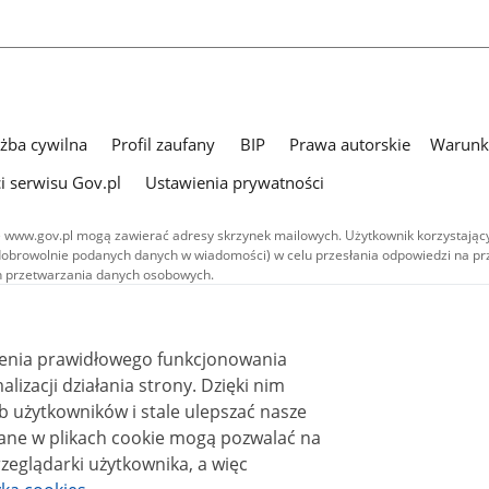
użba cywilna
Profil zaufany
BIP
Prawa autorskie
Warunki
i serwisu Gov.pl
Ustawienia prywatności
 www.gov.pl mogą zawierać adresy skrzynek mailowych. Użytkownik korzystający
dobrowolnie podanych danych w wiadomości) w celu przesłania odpowiedzi na prz
ach przetwarzania danych osobowych.
we publikowane w serwisie (z wyłączeniem treści audiowizualnych), są
 na licencji typu Creative Commons: uznanie autorstwa - na tych samych
 (CC BY-SA 4.0). Materiały audiowizualne, w tym zdjęcia, materiały audio i wideo
ienia prawidłowego funkcjonowania
ane na licencji typu Creative Commons: uznanie autorstwa użycie niekomercyjne 
ależnych 4.0 (CC BY-NC-ND 4.0), o ile nie jest to stwierdzone inaczej.
i działania strony. Dzięki nim
 użytkowników i stale ulepszać nasze
zeglądarki użytkownika, a więc