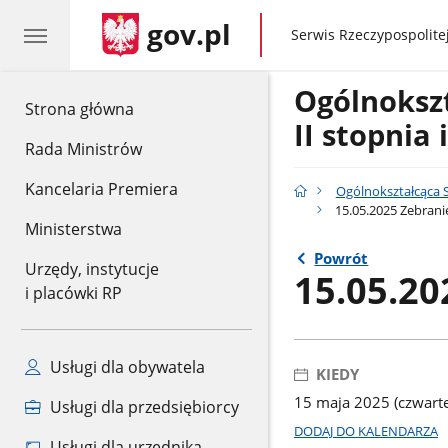
gov.pl
gov.pl
Serwis Rzeczypospolitej
Ogólnokszt
gov.pl
Strona główna
II stopnia
Rada Ministrów
Kancelaria Premiera
Ogólnokształcąca S
15.05.2025 Zebrani
Ministerstwa
Powrót
Urzędy, instytucje
15.05.20
i placówki RP
Usługi dla obywatela
KIEDY
15 maja 2025 (czwart
Usługi dla przedsiębiorcy
DODAJ DO KALENDARZA
Usługi dla urzędnika