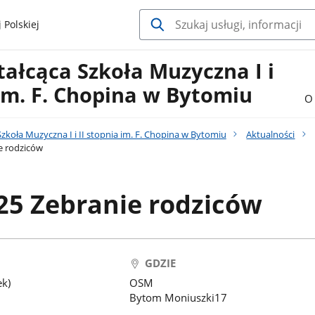
 Polskiej
ałcąca Szkoła Muzyczna I i
 im. F. Chopina w Bytomiu
O 
zkoła Muzyczna I i II stopnia im. F. Chopina w Bytomiu
Aktualności
e rodziców
25 Zebranie rodziców
GDZIE
ek)
OSM
Bytom Moniuszki17