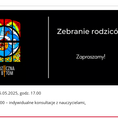
5.05.2025, godz. 17.00
00 – indywidualne konsultacje z nauczycielami
.