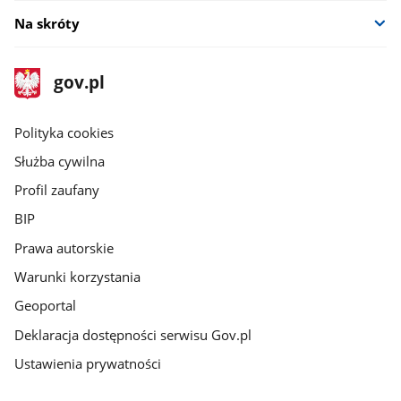
Na skróty
stopka
Strona
gov.pl
gov.pl
główna
gov.pl
Polityka cookies
Służba cywilna
Profil zaufany
BIP
Prawa autorskie
Warunki korzystania
Geoportal
Deklaracja dostępności serwisu Gov.pl
Ustawienia prywatności