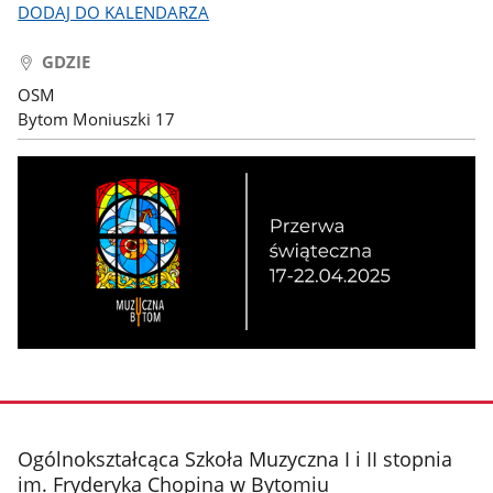
DODAJ DO KALENDARZA
GDZIE
OSM
Bytom Moniuszki 17
stopka
Ogólnokształcąca Szkoła Muzyczna I i II stopnia
im. Fryderyka Chopina w Bytomiu