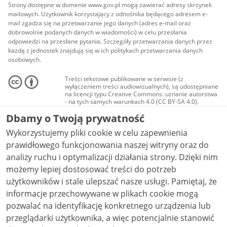
Strony dostępne w domenie www.gov.pl mogą zawierać adresy skrzynek
mailowych. Użytkownik korzystający z odnośnika będącego adresem e-
mail zgadza się na przetwarzanie jego danych (adres e-mail oraz
dobrowolnie podanych danych w wiadomości) w celu przesłania
odpowiedzi na przesłane pytania. Szczegóły przetwarzania danych przez
każdą z jednostek znajdują się w ich politykach przetwarzania danych
osobowych.
Treści tekstowe publikowane w serwisie (z
wyłączeniem treści audiowizualnych), są udostępniane
na licencji typu Creative Commons: uznanie autorstwa
- na tych samych warunkach 4.0 (CC BY-SA 4.0).
Materiały audiowizualne, w tym zdjęcia, materiały
Dbamy o Twoją prywatność
audio i wideo, są udostępniane na licencji typu
Creative Commons: uznanie autorstwa użycie
Wykorzystujemy pliki cookie w celu zapewnienia
niekomercyjne - bez utworów zależnych 4.0 (CC BY-
NC-ND 4.0), o ile nie jest to stwierdzone inaczej.
prawidłowego funkcjonowania naszej witryny oraz do
analizy ruchu i optymalizacji działania strony. Dzięki nim
możemy lepiej dostosować treści do potrzeb
użytkowników i stale ulepszać nasze usługi. Pamiętaj, że
informacje przechowywane w plikach cookie mogą
pozwalać na identyfikację konkretnego urządzenia lub
przeglądarki użytkownika, a więc potencjalnie stanowić