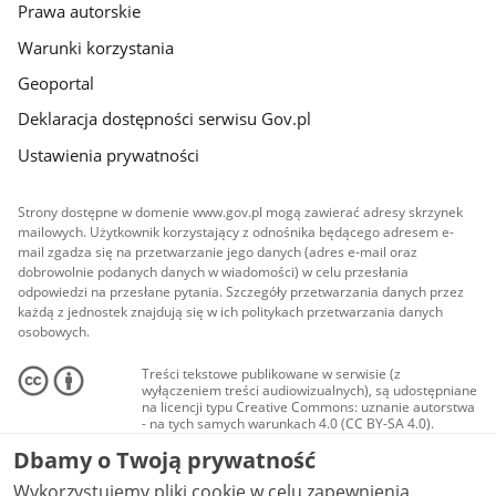
Prawa autorskie
Warunki korzystania
Geoportal
Deklaracja dostępności serwisu Gov.pl
Ustawienia prywatności
Strony dostępne w domenie www.gov.pl mogą zawierać adresy skrzynek
mailowych. Użytkownik korzystający z odnośnika będącego adresem e-
mail zgadza się na przetwarzanie jego danych (adres e-mail oraz
dobrowolnie podanych danych w wiadomości) w celu przesłania
odpowiedzi na przesłane pytania. Szczegóły przetwarzania danych przez
każdą z jednostek znajdują się w ich politykach przetwarzania danych
osobowych.
Treści tekstowe publikowane w serwisie (z
wyłączeniem treści audiowizualnych), są udostępniane
na licencji typu Creative Commons: uznanie autorstwa
- na tych samych warunkach 4.0 (CC BY-SA 4.0).
Materiały audiowizualne, w tym zdjęcia, materiały
Dbamy o Twoją prywatność
audio i wideo, są udostępniane na licencji typu
Creative Commons: uznanie autorstwa użycie
Wykorzystujemy pliki cookie w celu zapewnienia
niekomercyjne - bez utworów zależnych 4.0 (CC BY-