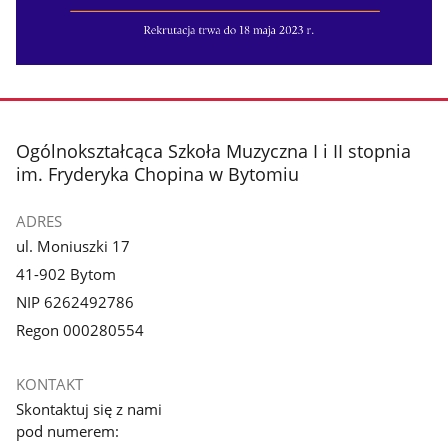
stopka
Ogólnokształcąca Szkoła Muzyczna I i II stopnia
im. Fryderyka Chopina w Bytomiu
ADRES
ul. Moniuszki 17
41-902 Bytom
NIP 6262492786
Regon 000280554
KONTAKT
Skontaktuj się z nami
pod numerem: