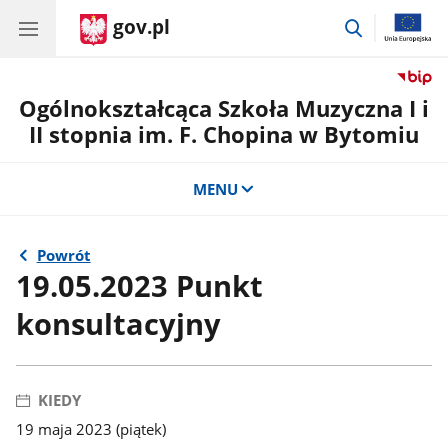
gov.pl
przejdź
do
wyszukiwar
Ogólnokształcąca Szkoła Muzyczna I i
II stopnia im. F. Chopina w Bytomiu
MENU
Powrót
19.05.2023 Punkt
konsultacyjny
KIEDY
19 maja 2023 (piątek)