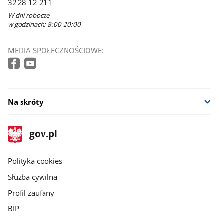
32 28 12 211
W dni robocze
w godzinach: 8:00-20:00
MEDIA SPOŁECZNOŚCIOWE:
Na skróty
stopka
Strona
gov.pl
gov.pl
główna
gov.pl
Polityka cookies
Służba cywilna
Profil zaufany
BIP