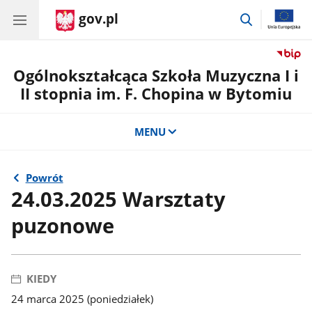
gov.pl
przejdź
do
wyszukiwar
Ogólnokształcąca Szkoła Muzyczna I i
II stopnia im. F. Chopina w Bytomiu
MENU
Powrót
24.03.2025 Warsztaty
puzonowe
KIEDY
24 marca 2025 (poniedziałek)