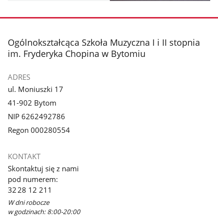
stopka
Ogólnokształcąca Szkoła Muzyczna I i II stopnia
im. Fryderyka Chopina w Bytomiu
ADRES
ul. Moniuszki 17
41-902 Bytom
NIP 6262492786
Regon 000280554
KONTAKT
Skontaktuj się z nami
pod numerem:
32 28 12 211
W dni robocze
w godzinach: 8:00-20:00