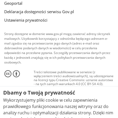
Geoportal
Deklaracja dostępności serwisu Gov.pl
Ustawienia prywatności
Strony dostępne w domenie www.gov.pl mogą zawierać adresy skrzynek
mailowych. Użytkownik korzystający z odnośnika będącego adresem e-
mail zgadza się na przetwarzanie jego danych (adres e-mail oraz
dobrowolnie podanych danych w wiadomości) w celu przesłania
odpowiedzi na przesłane pytania. Szczegóły przetwarzania danych przez
każdą z jednostek znajdują się w ich politykach przetwarzania danych
osobowych.
Treści tekstowe publikowane w serwisie (z
wyłączeniem treści audiowizualnych), są udostępniane
na licencji typu Creative Commons: uznanie autorstwa
- na tych samych warunkach 4.0 (CC BY-SA 4.0).
Materiały audiowizualne, w tym zdjęcia, materiały
Dbamy o Twoją prywatność
audio i wideo, są udostępniane na licencji typu
Creative Commons: uznanie autorstwa użycie
Wykorzystujemy pliki cookie w celu zapewnienia
niekomercyjne - bez utworów zależnych 4.0 (CC BY-
NC-ND 4.0), o ile nie jest to stwierdzone inaczej.
prawidłowego funkcjonowania naszej witryny oraz do
analizy ruchu i optymalizacji działania strony. Dzięki nim