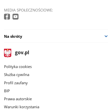
MEDIA SPOŁECZNOŚCIOWE:
Na skróty
stopka
Strona
gov.pl
gov.pl
główna
gov.pl
Polityka cookies
Służba cywilna
Profil zaufany
BIP
Prawa autorskie
Warunki korzystania