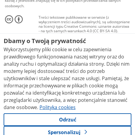
każdą z jednostek znajdują się w ich politykach przetwarzania danych
osobowych.
Treści tekstowe publikowane w serwisie (z
wyłączeniem treści audiowizualnych), są udostępniane
na licencji typu Creative Commons: uznanie autorstwa
- na tych samych warunkach 4.0 (CC BY-SA 4.0).
Materiały audiowizualne, w tym zdjęcia, materiały
Dbamy o Twoją prywatność
audio i wideo, są udostępniane na licencji typu
Creative Commons: uznanie autorstwa użycie
Wykorzystujemy pliki cookie w celu zapewnienia
niekomercyjne - bez utworów zależnych 4.0 (CC BY-
NC-ND 4.0), o ile nie jest to stwierdzone inaczej.
prawidłowego funkcjonowania naszej witryny oraz do
analizy ruchu i optymalizacji działania strony. Dzięki nim
możemy lepiej dostosować treści do potrzeb
użytkowników i stale ulepszać nasze usługi. Pamiętaj, że
informacje przechowywane w plikach cookie mogą
pozwalać na identyfikację konkretnego urządzenia lub
przeglądarki użytkownika, a więc potencjalnie stanowić
dane osobowe.
Polityka cookies
Odrzuć
Spersonalizuj