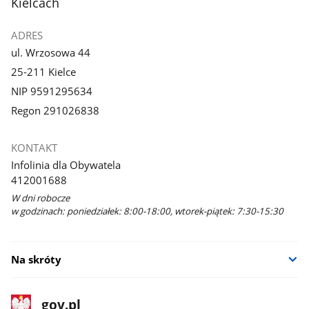
Kielcach
ADRES
ul. Wrzosowa 44
25-211 Kielce
NIP 9591295634
Regon 291026838
KONTAKT
Infolinia dla Obywatela
412001688
W dni robocze
w godzinach: poniedziałek: 8:00-18:00, wtorek-piątek: 7:30-15:30
Na skróty
stopka
Strona
gov.pl