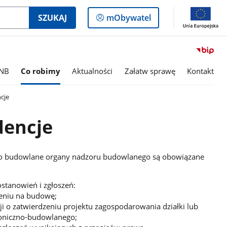
Logowanie
SZUKAJ
mObywatel
do
panelu
INB
Co robimy
Aktualności
Załatw sprawę
Kontakt
ncje
dencje
awo budowlane organy nadzoru budowlanego są obowiązane
ostanowień i zgłoszeń:
leniu na budowę;
i o zatwierdzeniu projektu zagospodarowania działki lub
toniczno-budowlanego;