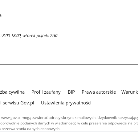
a
 8:00-18:00, wtorek-piątek: 7:30-
użba cywilna
Profil zaufany
BIP
Prawa autorskie
Warunki
i serwisu Gov.pl
Ustawienia prywatności
 www.gov.pl mogą zawierać adresy skrzynek mailowych. Użytkownik korzystający
dobrowolnie podanych danych w wiadomości) w celu przesłania odpowiedzi na prz
ach przetwarzania danych osobowych.