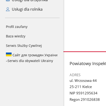
Usługi dla rolnika
Profil zaufany
Baza wiedzy
Serwis Służby Cywilnej
Сайт для громадян України
–
Serwis dla obywateli Ukrainy
stopka
Powiatowy Inspek
ADRES
ul. Wrzosowa 44
25-211 Kielce
NIP 9591295634
Regon 291026838