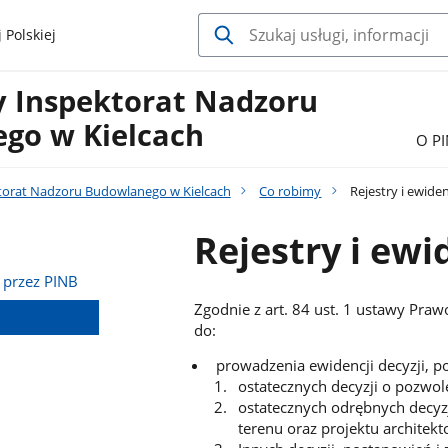
 Polskiej
 Inspektorat Nadzoru
go w Kielcach
O P
orat Nadzoru Budowlanego w Kielcach
Co robimy
Rejestry i ewide
Rejestry i ewi
 przez PINB
Zgodnie z art. 84 ust. 1 ustawy Pr
do:
prowadzenia ewidencji decyzji, p
ostatecznych decyzji o pozwo
ostatecznych odrębnych decyzj
terenu oraz projektu architek