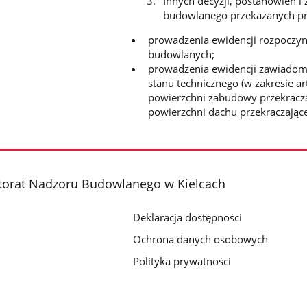
Innych decyzji, postanowień i
budowlanego przekazanych prz
prowadzenia ewidencji rozpoczy
budowlanych;
prowadzenia ewidencji zawiadomi
stanu technicznego (w zakresie a
powierzchni zabudowy przekracz
powierzchni dachu przekraczając
torat Nadzoru Budowlanego w Kielcach
Deklaracja dostępności
Ochrona danych osobowych
Polityka prywatności