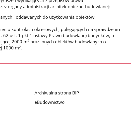
 zgłoszeń wynikających z przepisów prawa
ez organy administracji architektoniczno-budowlanej;
nanych i oddawanych do użytkowania obiektów
eń o kontrolach okresowych, polegających na sprawdzeniu
rt. 62 ust. 1 pkt 1 ustawy Prawo budowlane) budynków, o
2
ającej 2000 m
oraz innych obiektów budowlanych o
2
ej 1000 m
.
Archiwalna strona BIP
eBudownictwo