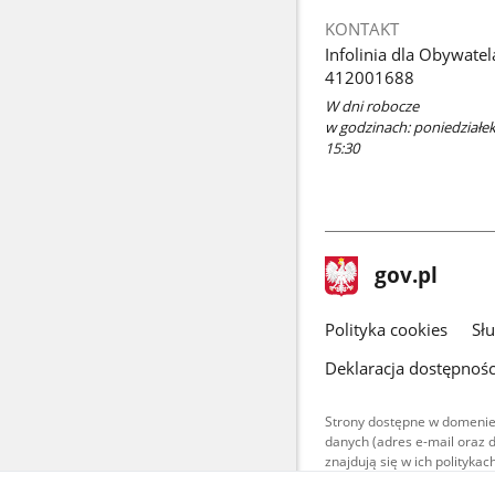
KONTAKT
Infolinia dla Obywatel
412001688
W dni robocze
w godzinach: poniedziałek:
15:30
stopka
Strona
gov.pl
gov.pl
główna
gov.pl
Polityka cookies
Sł
Deklaracja dostępnośc
Strony dostępne w domenie
danych (adres e-mail oraz 
znajdują się w ich polityk