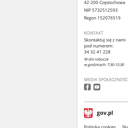
42-200 Częstochowa
NIP 5732512593
Regon 152076519
KONTAKT
Skontaktuj się z nami
pod numerem:
34 32 41 228
W dni robocze
w godzinach: 7:30-15:30
MEDIA SPOŁECZNOŚC
stopka
Strona
gov.pl
gov.pl
główna
gov.pl
Polityka cookies
Sł