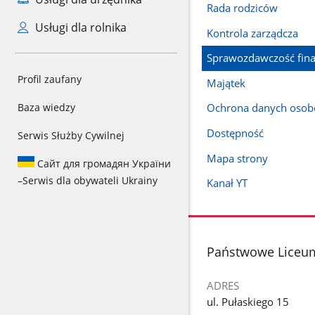
Rada rodziców
Usługi dla rolnika
Kontrola zarządcza
Sprawozdawczość fin
Profil zaufany
Majątek
Baza wiedzy
Ochrona danych oso
Dostępność
Serwis Służby Cywilnej
Mapa strony
Сайт для громадян України
–
Serwis dla obywateli Ukrainy
Kanał YT
stopka
Państwowe Liceum
ADRES
ul. Pułaskiego 15