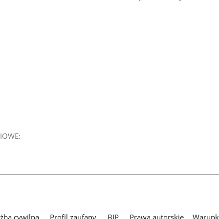
IOWE:
użba cywilna
Profil zaufany
BIP
Prawa autorskie
Warunki