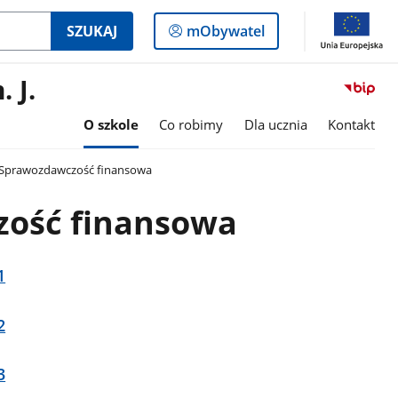
Logowanie
SZUKAJ
mObywatel
do
panelu
 J.
O szkole
Co robimy
Dla ucznia
Kontakt
Sprawozdawczość finansowa
ość finansowa
1
2
3