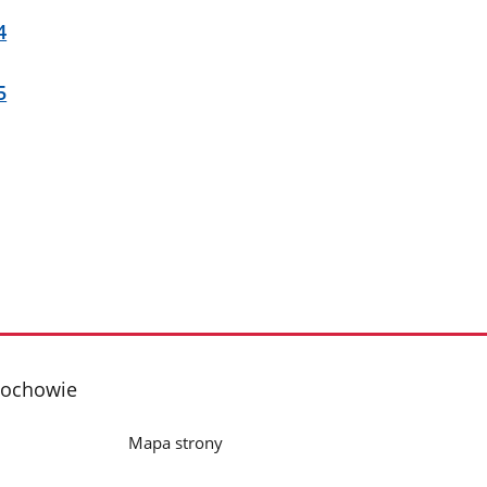
4
5
tochowie
Mapa strony