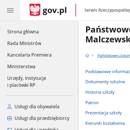
gov.pl
gov.pl
Serwis Rzeczypospolitej
Państwowe 
gov.pl
Strona główna
Malczewsk
Rada Ministrów
Kancelaria Premiera
Państwowe Liceum 
Ministerstwa
Podstawowe informac
Urzędy, instytucje
Dokumenty szkolne
i placówki RP
Historia szkoły
Patron
Usługi dla obywatela
Prezentacja szkoły
Usługi dla przedsiębiorcy
Kierunki kształcenia
Usługi dla urzędnika