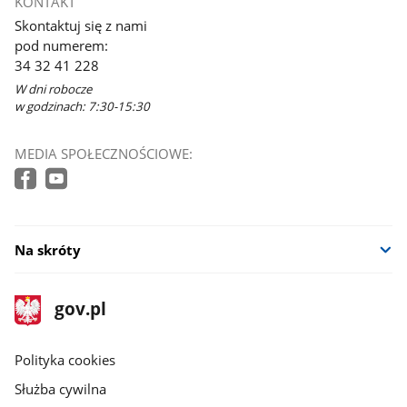
KONTAKT
Skontaktuj się z nami
pod numerem:
34 32 41 228
W dni robocze
w godzinach: 7:30-15:30
MEDIA SPOŁECZNOŚCIOWE:
Na skróty
stopka
Strona
gov.pl
gov.pl
główna
gov.pl
Polityka cookies
Służba cywilna