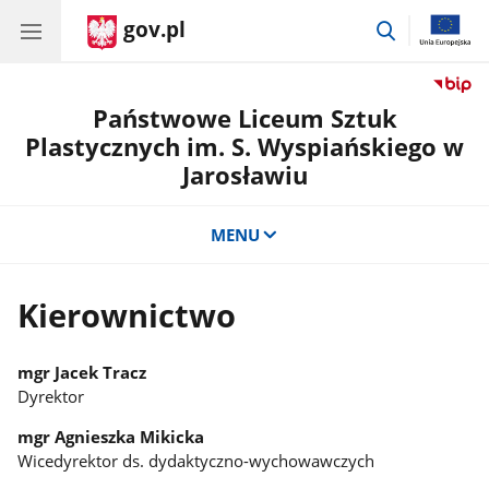
gov.pl
przejdź
do
wyszukiwar
Państwowe Liceum Sztuk
Plastycznych im. S. Wyspiańskiego w
Jarosławiu
MENU
Kierownictwo
mgr Jacek Tracz
Dyrektor
mgr Agnieszka Mikicka
Wicedyrektor ds. dydaktyczno-wychowawczych