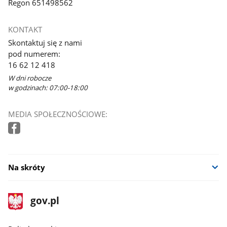
Regon 651498562
KONTAKT
Skontaktuj się z nami
pod numerem:
16 62 12 418
W dni robocze
w godzinach: 07:00-18:00
MEDIA SPOŁECZNOŚCIOWE:
Na skróty
stopka
Strona
gov.pl
gov.pl
główna