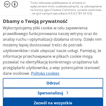
Treści tekstowe publikowane w serwisie (z
wyłączeniem treści audiowizualnych), są udostępniane
na licencji typu Creative Commons: uznanie autorstwa
- na tych samych warunkach 4.0 (CC BY-SA 4.0).
Materiały audiowizualne, w tym zdjęcia, materiały
Dbamy o Twoją prywatność
audio i wideo, są udostępniane na licencji typu
Creative Commons: uznanie autorstwa użycie
Wykorzystujemy pliki cookie w celu zapewnienia
niekomercyjne - bez utworów zależnych 4.0 (CC BY-
NC-ND 4.0), o ile nie jest to stwierdzone inaczej.
prawidłowego funkcjonowania naszej witryny oraz do
analizy ruchu i optymalizacji działania strony. Dzięki nim
możemy lepiej dostosować treści do potrzeb
użytkowników i stale ulepszać nasze usługi. Pamiętaj, że
informacje przechowywane w plikach cookie mogą
pozwalać na identyfikację konkretnego urządzenia lub
przeglądarki użytkownika, a więc potencjalnie stanowić
dane osobowe.
Polityka cookies
Odrzuć
Spersonalizuj
Zezwól na wszystkie