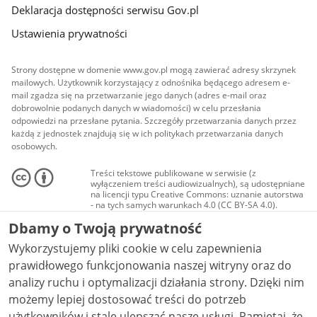
Deklaracja dostępności serwisu Gov.pl
Ustawienia prywatności
Strony dostępne w domenie www.gov.pl mogą zawierać adresy skrzynek
mailowych. Użytkownik korzystający z odnośnika będącego adresem e-
mail zgadza się na przetwarzanie jego danych (adres e-mail oraz
dobrowolnie podanych danych w wiadomości) w celu przesłania
odpowiedzi na przesłane pytania. Szczegóły przetwarzania danych przez
każdą z jednostek znajdują się w ich politykach przetwarzania danych
osobowych.
Treści tekstowe publikowane w serwisie (z
wyłączeniem treści audiowizualnych), są udostępniane
na licencji typu Creative Commons: uznanie autorstwa
- na tych samych warunkach 4.0 (CC BY-SA 4.0).
Materiały audiowizualne, w tym zdjęcia, materiały
Dbamy o Twoją prywatność
audio i wideo, są udostępniane na licencji typu
Creative Commons: uznanie autorstwa użycie
Wykorzystujemy pliki cookie w celu zapewnienia
niekomercyjne - bez utworów zależnych 4.0 (CC BY-
NC-ND 4.0), o ile nie jest to stwierdzone inaczej.
prawidłowego funkcjonowania naszej witryny oraz do
analizy ruchu i optymalizacji działania strony. Dzięki nim
możemy lepiej dostosować treści do potrzeb
użytkowników i stale ulepszać nasze usługi. Pamiętaj, że