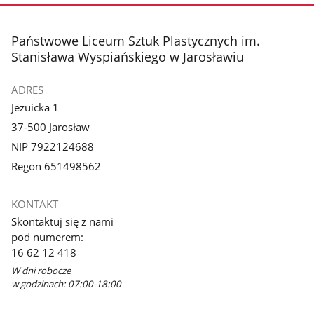
stopka
Państwowe Liceum Sztuk Plastycznych im.
Stanisława Wyspiańskiego w Jarosławiu
ADRES
Jezuicka 1
37-500 Jarosław
NIP 7922124688
Regon 651498562
KONTAKT
Skontaktuj się z nami
pod numerem:
16 62 12 418
W dni robocze
w godzinach: 07:00-18:00