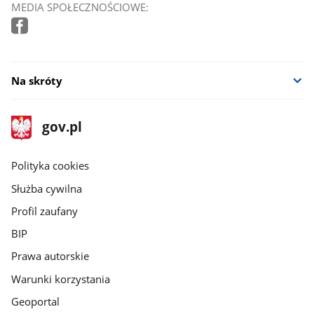
MEDIA SPOŁECZNOŚCIOWE:
Na skróty
stopka
Strona
gov.pl
gov.pl
główna
gov.pl
Polityka cookies
Służba cywilna
Profil zaufany
BIP
Prawa autorskie
Warunki korzystania
Geoportal