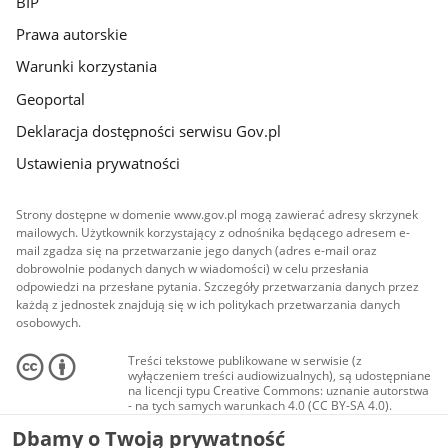
BIP
Prawa autorskie
Warunki korzystania
Geoportal
Deklaracja dostępności serwisu Gov.pl
Ustawienia prywatności
Strony dostępne w domenie www.gov.pl mogą zawierać adresy skrzynek
mailowych. Użytkownik korzystający z odnośnika będącego adresem e-
mail zgadza się na przetwarzanie jego danych (adres e-mail oraz
dobrowolnie podanych danych w wiadomości) w celu przesłania
odpowiedzi na przesłane pytania. Szczegóły przetwarzania danych przez
każdą z jednostek znajdują się w ich politykach przetwarzania danych
osobowych.
Treści tekstowe publikowane w serwisie (z
wyłączeniem treści audiowizualnych), są udostępniane
na licencji typu Creative Commons: uznanie autorstwa
- na tych samych warunkach 4.0 (CC BY-SA 4.0).
Materiały audiowizualne, w tym zdjęcia, materiały
Dbamy o Twoją prywatność
audio i wideo, są udostępniane na licencji typu