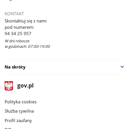
KONTAKT
Skontaktuj się z nami
pod numerem:
94 34 25 957
W dni robocze
w godzinach: 07:00-19:00
Na skróty
stopka
Strona
gov.pl
gov.pl
główna
gov.pl
Polityka cookies
Służba cywilna
Profil zaufany