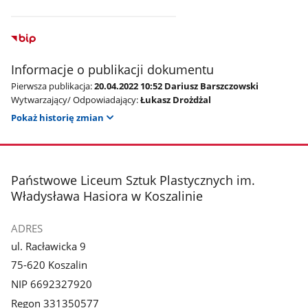
Informacje o publikacji dokumentu
Pierwsza publikacja:
20.04.2022 10:52 Dariusz Barszczowski
Wytwarzający/ Odpowiadający:
Łukasz Drożdżal
Pokaż historię zmian
stopka
Państwowe Liceum Sztuk Plastycznych im.
Władysława Hasiora w Koszalinie
ADRES
ul. Racławicka 9
75-620 Koszalin
NIP 6692327920
Regon 331350577