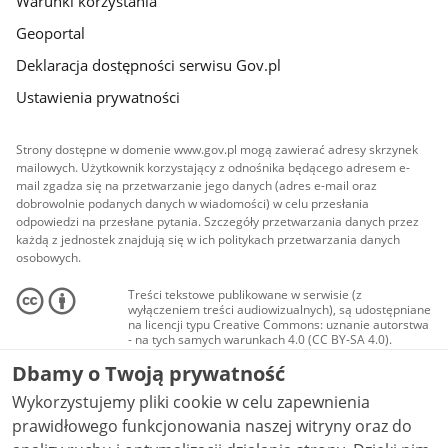
Warunki korzystania
Geoportal
Deklaracja dostępności serwisu Gov.pl
Ustawienia prywatności
Strony dostępne w domenie www.gov.pl mogą zawierać adresy skrzynek
mailowych. Użytkownik korzystający z odnośnika będącego adresem e-
mail zgadza się na przetwarzanie jego danych (adres e-mail oraz
dobrowolnie podanych danych w wiadomości) w celu przesłania
odpowiedzi na przesłane pytania. Szczegóły przetwarzania danych przez
każdą z jednostek znajdują się w ich politykach przetwarzania danych
osobowych.
Treści tekstowe publikowane w serwisie (z
wyłączeniem treści audiowizualnych), są udostępniane
na licencji typu Creative Commons: uznanie autorstwa
- na tych samych warunkach 4.0 (CC BY-SA 4.0).
Materiały audiowizualne, w tym zdjęcia, materiały
Dbamy o Twoją prywatność
audio i wideo, są udostępniane na licencji typu
Creative Commons: uznanie autorstwa użycie
Wykorzystujemy pliki cookie w celu zapewnienia
niekomercyjne - bez utworów zależnych 4.0 (CC BY-
NC-ND 4.0), o ile nie jest to stwierdzone inaczej.
prawidłowego funkcjonowania naszej witryny oraz do