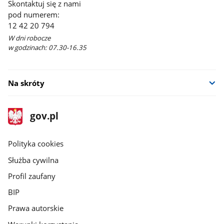
Skontaktuj się z nami
pod numerem:
12 42 20 794
W dni robocze
w godzinach: 07.30-16.35
Na skróty
stopka
Strona
gov.pl
gov.pl
główna
gov.pl
Polityka cookies
Służba cywilna
Profil zaufany
BIP
Prawa autorskie