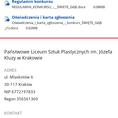
Regulamin konkursu
REGULAMIN​_KONKURSU​_-​_​_ŚWIETE​_GAJE.docx
0.08MB
Oświadczenia i karta zgłoszenia
Oświadczenia​_i​_karta​_zgłoszenia​_-​_konkurs​_ŚWIĘTE​_GAJE​
_(1).docx
0.02MB
stopka
Państwowe Liceum Sztuk Plastycznych im. Józefa
Kluzy w Krakowie
ADRES
ul. Mlaskotów 6
30-117 Kraków
NIP 6772197833
Regon 356561369
KONTAKT