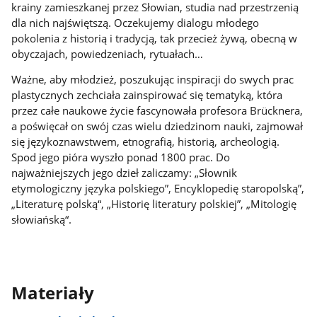
krainy zamieszkanej przez Słowian, studia nad przestrzenią
dla nich najświętszą. Oczekujemy dialogu młodego
pokolenia z historią i tradycją, tak przecież żywą, obecną w
obyczajach, powiedzeniach, rytuałach…
Ważne, aby młodzież, poszukując inspiracji do swych prac
plastycznych zechciała zainspirować się tematyką, która
przez całe naukowe życie fascynowała profesora Brücknera,
a poświęcał on swój czas wielu dziedzinom nauki, zajmował
się językoznawstwem, etnografią, historią, archeologią.
Spod jego pióra wyszło ponad 1800 prac. Do
najważniejszych jego dzieł zaliczamy: „Słownik
etymologiczny języka polskiego”, Encyklopedię staropolską”,
„Literaturę polską“, „Historię literatury polskiej”, „Mitologię
słowiańską“.
Materiały