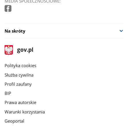
MEDIA SPOŁECZNOŚCIOWE:
Na skróty
stopka
Strona
gov.pl
gov.pl
główna
gov.pl
Polityka cookies
Służba cywilna
Profil zaufany
BIP
Prawa autorskie
Warunki korzystania
Geoportal