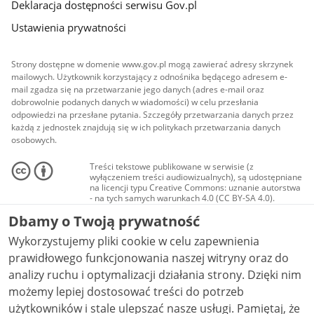
Deklaracja dostępności serwisu Gov.pl
Ustawienia prywatności
Strony dostępne w domenie www.gov.pl mogą zawierać adresy skrzynek
mailowych. Użytkownik korzystający z odnośnika będącego adresem e-
mail zgadza się na przetwarzanie jego danych (adres e-mail oraz
dobrowolnie podanych danych w wiadomości) w celu przesłania
odpowiedzi na przesłane pytania. Szczegóły przetwarzania danych przez
każdą z jednostek znajdują się w ich politykach przetwarzania danych
osobowych.
Treści tekstowe publikowane w serwisie (z
wyłączeniem treści audiowizualnych), są udostępniane
na licencji typu Creative Commons: uznanie autorstwa
- na tych samych warunkach 4.0 (CC BY-SA 4.0).
Materiały audiowizualne, w tym zdjęcia, materiały
Dbamy o Twoją prywatność
audio i wideo, są udostępniane na licencji typu
Creative Commons: uznanie autorstwa użycie
Wykorzystujemy pliki cookie w celu zapewnienia
niekomercyjne - bez utworów zależnych 4.0 (CC BY-
NC-ND 4.0), o ile nie jest to stwierdzone inaczej.
prawidłowego funkcjonowania naszej witryny oraz do
analizy ruchu i optymalizacji działania strony. Dzięki nim
możemy lepiej dostosować treści do potrzeb
użytkowników i stale ulepszać nasze usługi. Pamiętaj, że