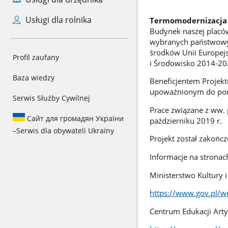
Usługi dla rolnika
Termomodernizacja 
Budynek naszej placó
wybranych państwowych
środków Unii Europejs
Profil zaufany
i Środowisko 2014-2
Baza wiedzy
Beneficjentem Projekt
upoważnionym do pono
Serwis Służby Cywilnej
Prace związane z ww. 
Сайт для громадян України
październiku 2019 r.
–
Serwis dla obywateli Ukrainy
Projekt został zakońc
Informacje na stronac
Ministerstwo Kultury
https://www.gov.pl/w
Centrum Edukacji Arty