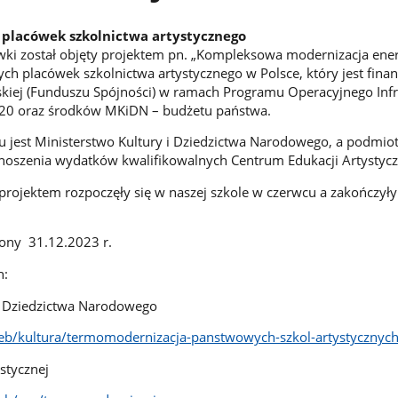
placówek szkolnictwa artystycznego
wki został objęty projektem pn. „Kompleksowa modernizacja ene
 placówek szkolnictwa artystycznego w Polsce, który jest fina
kiej (Funduszu Spójności) w ramach Programu Operacyjnego Infr
020 oraz środków MKiDN – budżetu państwa.
u jest Ministerstwo Kultury i Dziedzictwa Narodowego, a podmi
szenia wydatków kwalifikowalnych Centrum Edukacji Artystycz
projektem rozpoczęły się w naszej szkole w czerwcu a zakończył
zony 31.12.2023 r.
h:
 i Dziedzictwa Narodowego
eb/kultura/termomodernizacja-panstwowych-szkol-artystycznyc
stycznej