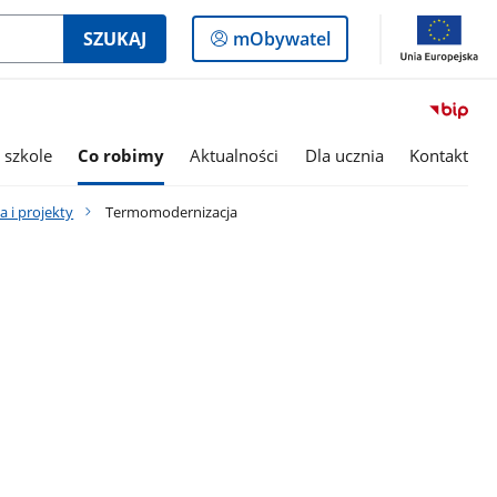
Logowanie
SZUKAJ
mObywatel
do
panelu
 szkole
Co robimy
Aktualności
Dla ucznia
Kontakt
 i projekty
Termomodernizacja