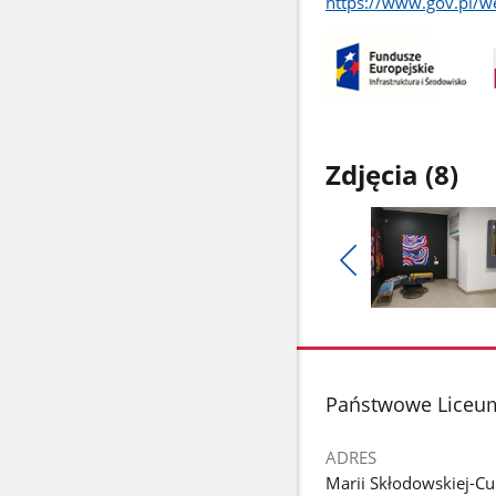
https://www.gov.pl/w
Zdjęcia (8)
Pokaż
poprzednie
Pokaż
zdjęcia
zdjęcie
1
z
stopka
Państwowe Liceum
galerii.
ADRES
Marii Skłodowskiej-Cu