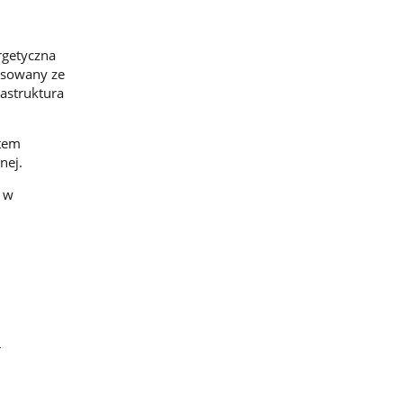
rgetyczna
nsowany ze
astruktura
otem
nej.
y w
h