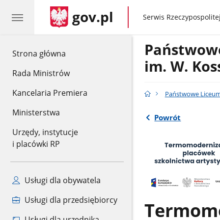
gov.pl
gov.pl
Serwis Rzeczypospolitej
Państwowe
gov.pl
Strona główna
im. W. Ko
Rada Ministrów
Kancelaria Premiera
Państwowe Liceum 
Ministerstwa
Powrót
Urzędy, instytucje
i placówki RP
Usługi dla obywatela
Usługi dla przedsiębiorcy
Termomo
Usługi dla urzędnika