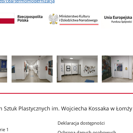
eb/cea/termomodernizacja
Pokaż
Pokaż
Pokaż
zdjęcie
zdjęcie
zdjęcie
2
3
4
z
z
z
 Sztuk Plastycznych im. Wojciecha Kossaka w Łomży
galerii.
galerii.
galerii.
Deklaracja dostępności
rie 1
Ochrona danych osobowych