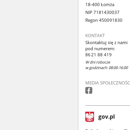
18-400 Łomża
NIP 7181430037
Regon 450091830
KONTAKT
Skontaktuj się z nami
pod numerem:
86 21 88 419
W dni robocze
w godzinach: 08:00-16:00
MEDIA SPOŁECZNOŚC
stopka
Strona
gov.pl
gov.pl
główna