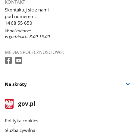
KONTAKT
Skontaktuj się z nami
pod numerem:
14 68 55 650
W dni robocze
w godzinach: 8:00-15:00
MEDIA SPOŁECZNOŚCIOWE:
Na skróty
stopka
Strona
gov.pl
gov.pl
główna
gov.pl
Polityka cookies
Służba cywilna