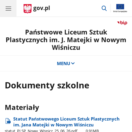
gov.pl
przejdź
do
wyszukiwar
Państwowe Liceum Sztuk
Plastycznych im. J. Matejki w Nowym
Wiśniczu
MENU
Dokumenty szkolne
Materiały
Statut Państwowego Liceum Sztuk Plastycznych
im. Jana Matejki w Nowym Wiśniczu
statut​_PLSP​_Nowy​_Wisnicz​_25​_06​_26.pdf
0.91MB