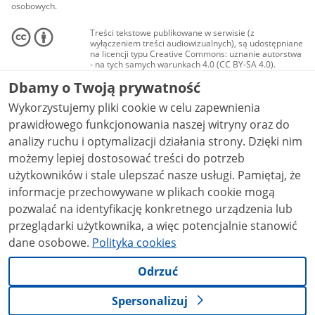
osobowych.
Treści tekstowe publikowane w serwisie (z
wyłączeniem treści audiowizualnych), są udostępniane
na licencji typu Creative Commons: uznanie autorstwa
- na tych samych warunkach 4.0 (CC BY-SA 4.0).
Materiały audiowizualne, w tym zdjęcia, materiały
Dbamy o Twoją prywatność
audio i wideo, są udostępniane na licencji typu
Creative Commons: uznanie autorstwa użycie
Wykorzystujemy pliki cookie w celu zapewnienia
niekomercyjne - bez utworów zależnych 4.0 (CC BY-
NC-ND 4.0), o ile nie jest to stwierdzone inaczej.
prawidłowego funkcjonowania naszej witryny oraz do
analizy ruchu i optymalizacji działania strony. Dzięki nim
możemy lepiej dostosować treści do potrzeb
użytkowników i stale ulepszać nasze usługi. Pamiętaj, że
informacje przechowywane w plikach cookie mogą
pozwalać na identyfikację konkretnego urządzenia lub
przeglądarki użytkownika, a więc potencjalnie stanowić
dane osobowe.
Polityka cookies
Odrzuć
Spersonalizuj