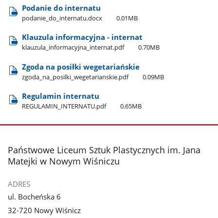
Podanie do internatu
podanie​_do​_internatu.docx
0.01MB
Klauzula informacyjna - internat
klauzula​_informacyjna​_internat.pdf
0.70MB
Zgoda na posiłki wegetariańskie
zgoda​_na​_posilki​_wegetarianskie.pdf
0.09MB
Regulamin internatu
REGULAMIN​_INTERNATU.pdf
0.65MB
stopka
Państwowe Liceum Sztuk Plastycznych im. Jana
Matejki w Nowym Wiśniczu
ADRES
ul. Bocheńska 6
32-720 Nowy Wiśnicz