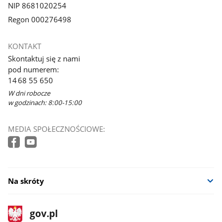
NIP 8681020254
Regon 000276498
KONTAKT
Skontaktuj się z nami
pod numerem:
14 68 55 650
W dni robocze
w godzinach: 8:00-15:00
MEDIA SPOŁECZNOŚCIOWE:
Na skróty
stopka
Strona
gov.pl
gov.pl