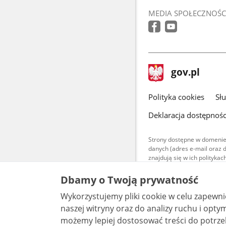
MEDIA SPOŁECZNOŚC
stopka
Strona
gov.pl
gov.pl
główna
gov.pl
Polityka cookies
Sł
Deklaracja dostępnośc
Strony dostępne w domenie
danych (adres e-mail oraz 
znajdują się w ich polityk
Treści teksto
Dbamy o Twoją prywatność
udostępniane
warunkach 4.0
Wykorzystujemy pliki cookie w celu zapewn
są udostępni
bez utworów z
naszej witryny oraz do analizy ruchu i optymalizacj
możemy lepiej dostosować treści do potrzeb