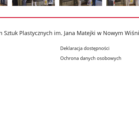
Pokaż
Pokaż
Pokaż
zdjęcie
zdjęcie
zdjęcie
2
3
4
z
z
z
 Sztuk Plastycznych im. Jana Matejki w Nowym Wiśn
galerii.
galerii.
galerii.
Deklaracja dostępności
Ochrona danych osobowych