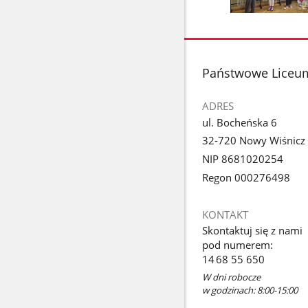
Pokaż
poprzednie
Pokaż
zdjęcia
zdjęcie
1
z
stopka
Państwowe Liceum
galerii.
ADRES
ul. Bocheńska 6
32-720 Nowy Wiśnicz
NIP 8681020254
Regon 000276498
KONTAKT
Skontaktuj się z nami
pod numerem:
14 68 55 650
W dni robocze
w godzinach: 8:00-15:00