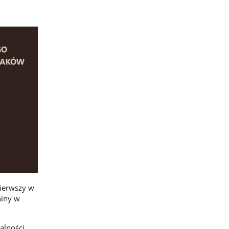
pierwszy w
niny w
alności