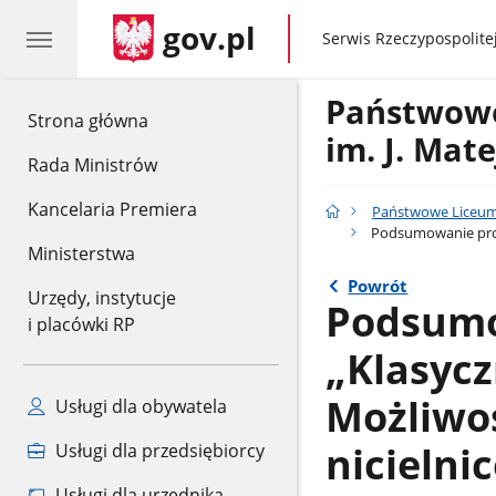
gov.pl
gov.pl
Serwis Rzeczypospolitej
Państwowe
gov.pl
Strona główna
im. J. Ma
Rada Ministrów
Kancelaria Premiera
Państwowe Liceum 
Podsumowanie projek
Ministerstwa
Powrót
Urzędy, instytucje
Podsumo
i placówki RP
„Klasycz
Możliwoś
Usługi dla obywatela
nicielni
Usługi dla przedsiębiorcy
Usługi dla urzędnika