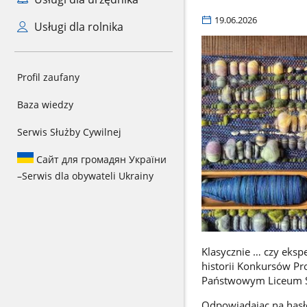
19.06.2026
Usługi dla rolnika
Profil zaufany
Baza wiedzy
Serwis Służby Cywilnej
Сайт для громадян України
–
Serwis dla obywateli Ukrainy
Klasycznie … czy ekspe
historii Konkursów P
Państwowym Liceum Sz
Odpowiadając na hasło