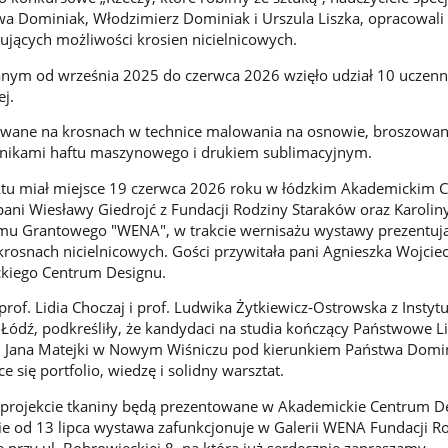
wa Dominiak, Włodzimierz Dominiak i Urszula Liszka, opracowal
zujących możliwości krosien nicielnicowych.
anym od września 2025 do czerwca 2026 wzięło udział 10 uczenni
tej.
zowane na krosnach w technice malowania na osnowie, broszowan
nikami haftu maszynowego i drukiem sublimacyjnym.
u miał miejsce 19 czerwca 2026 roku w łódzkim Akademickim 
ani Wiesławy Giedrojć z Fundacji Rodziny Staraków oraz Karolin
mu Grantowego "WENA", w trakcie wernisażu wystawy prezentują
krosnach nicielnicowych. Gości przywitała pani Agnieszka Wojcie
ckiego Centrum Designu.
rof. Lidia Choczaj i prof. Ludwika Żytkiewicz-Ostrowska z Instyt
SP Łódź, podkreśliły, że kandydaci na studia kończący Państwowe 
m. Jana Matejki w Nowym Wiśniczu pod kierunkiem Państwa Dom
e się portfolio, wiedzę i solidny warsztat.
 projekcie tkaniny będą prezentowane w Akademickie Centrum D
ie od 13 lipca wystawa zafunkcjonuje w Galerii WENA Fundacji R
przy ul. Bobrowieckiej 8, na którą już serdecznie zapraszamy.