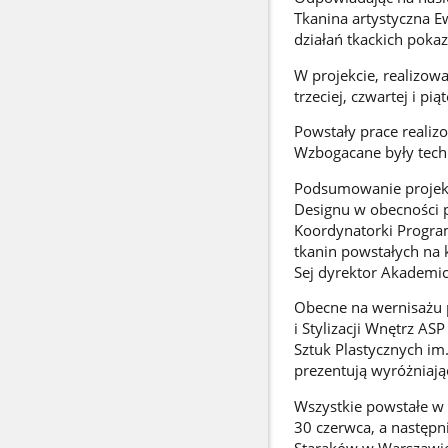
Tkanina artystyczna E
działań tkackich poka
W projekcie, realizow
trzeciej, czwartej i pią
Powstały prace reali
Wzbogacane były tech
Podsumowanie projekt
Designu w obecności p
Koordynatorki Progra
tkanin powstałych na 
Sej dyrektor Akademi
Obecne na wernisażu p
i Stylizacji Wnętrz A
Sztuk Plastycznych i
prezentują wyróżniając
Wszystkie powstałe w
30 czerwca, a następn
Staraków w Warszawie 