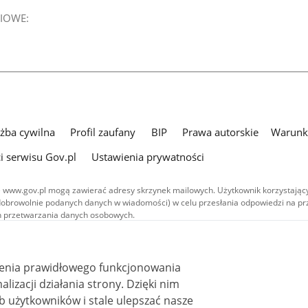
IOWE:
użba cywilna
Profil zaufany
BIP
Prawa autorskie
Warunki
i serwisu Gov.pl
Ustawienia prywatności
 www.gov.pl mogą zawierać adresy skrzynek mailowych. Użytkownik korzystający
dobrowolnie podanych danych w wiadomości) w celu przesłania odpowiedzi na prz
ach przetwarzania danych osobowych.
we publikowane w serwisie (z wyłączeniem treści audiowizualnych), są
 na licencji typu Creative Commons: uznanie autorstwa - na tych samych
 (CC BY-SA 4.0). Materiały audiowizualne, w tym zdjęcia, materiały audio i wideo
ienia prawidłowego funkcjonowania
ane na licencji typu Creative Commons: uznanie autorstwa użycie niekomercyjne 
ależnych 4.0 (CC BY-NC-ND 4.0), o ile nie jest to stwierdzone inaczej.
i działania strony. Dzięki nim
 użytkowników i stale ulepszać nasze