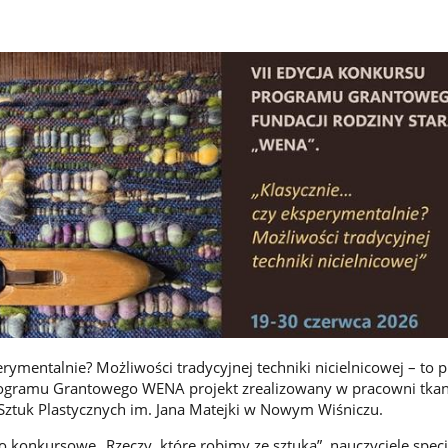
rymentalnie? Możliwości tradycyjnej techniki nicielnicowej – to 
rogramu Grantowego WENA projekt zrealizowany w pracowni tka
tuk Plastycznych im. Jana Matejki w Nowym Wiśniczu.
 konkursowe „Rzeczy, które robimy ze sztuką”, nauczyciele specj