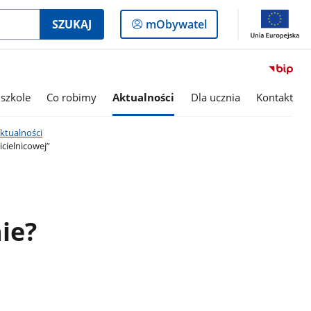
Logowanie
SZUKAJ
mObywatel
do
panelu
szkole
Co robimy
Aktualności
Dla ucznia
Kontakt
ktualności
cielnicowej”
ie?