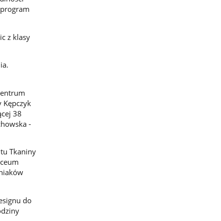
i program
c z klasy
ia.
Centrum
y Kępczyk
cej 38
chowska -
utu Tkaniny
Liceum
iniaków
esignu do
odziny