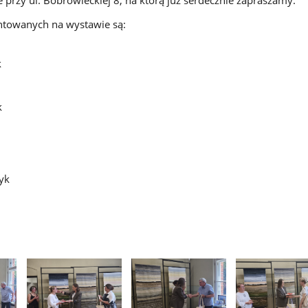
ntowanych na wystawie są:
yk
k
zyk