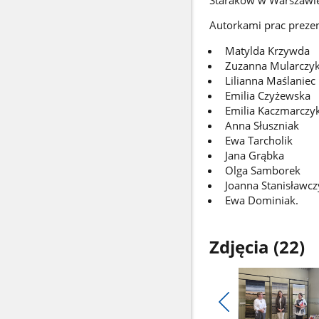
Autorkami prac preze
Matylda Krzywda
Zuzanna Mularcz
Lilianna Maślaniec
Emilia Czyżewska
Emilia Kaczmarczy
Anna Słuszniak
Ewa Tarcholik
Jana Grąbka
Olga Samborek
Joanna Stanisławc
Ewa Dominiak.
Zdjęcia (22)