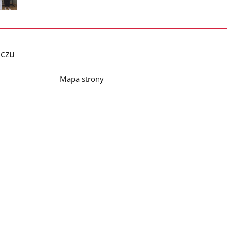
Pokaż
nestępne
zdjęcia
iczu
Mapa strony