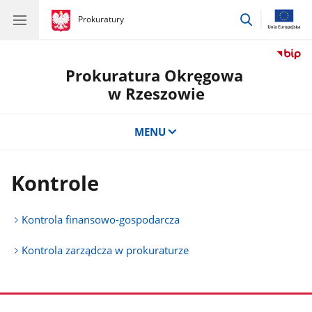
przejdź
gov.pl
Prokuratury
gov.pl
Prokuratury
do
wyszukiwar
Prokuratura Okręgowa
w Rzeszowie
MENU
Kontrole
Kontrola finansowo-gospodarcza
Kontrola zarządcza w prokuraturze