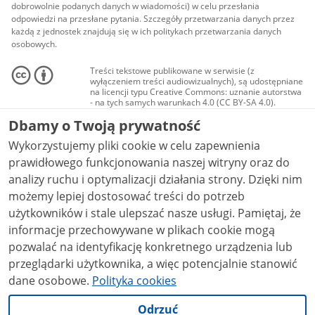
dobrowolnie podanych danych w wiadomości) w celu przesłania
odpowiedzi na przesłane pytania. Szczegóły przetwarzania danych przez
każdą z jednostek znajdują się w ich politykach przetwarzania danych
osobowych.
Treści tekstowe publikowane w serwisie (z
wyłączeniem treści audiowizualnych), są udostępniane
na licencji typu Creative Commons: uznanie autorstwa
- na tych samych warunkach 4.0 (CC BY-SA 4.0).
Materiały audiowizualne, w tym zdjęcia, materiały
Dbamy o Twoją prywatność
audio i wideo, są udostępniane na licencji typu
Creative Commons: uznanie autorstwa użycie
Wykorzystujemy pliki cookie w celu zapewnienia
niekomercyjne - bez utworów zależnych 4.0 (CC BY-
NC-ND 4.0), o ile nie jest to stwierdzone inaczej.
prawidłowego funkcjonowania naszej witryny oraz do
analizy ruchu i optymalizacji działania strony. Dzięki nim
możemy lepiej dostosować treści do potrzeb
użytkowników i stale ulepszać nasze usługi. Pamiętaj, że
informacje przechowywane w plikach cookie mogą
pozwalać na identyfikację konkretnego urządzenia lub
przeglądarki użytkownika, a więc potencjalnie stanowić
dane osobowe.
Polityka cookies
Odrzuć