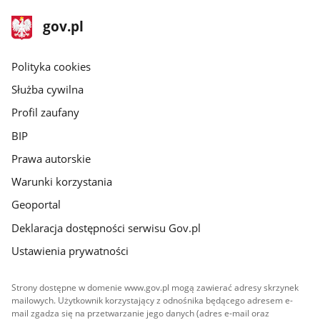
stopka
Strona
gov.pl
gov.pl
główna
gov.pl
Polityka cookies
Służba cywilna
Profil zaufany
BIP
Prawa autorskie
Warunki korzystania
Geoportal
Deklaracja dostępności serwisu Gov.pl
Ustawienia prywatności
Strony dostępne w domenie www.gov.pl mogą zawierać adresy skrzynek
mailowych. Użytkownik korzystający z odnośnika będącego adresem e-
mail zgadza się na przetwarzanie jego danych (adres e-mail oraz