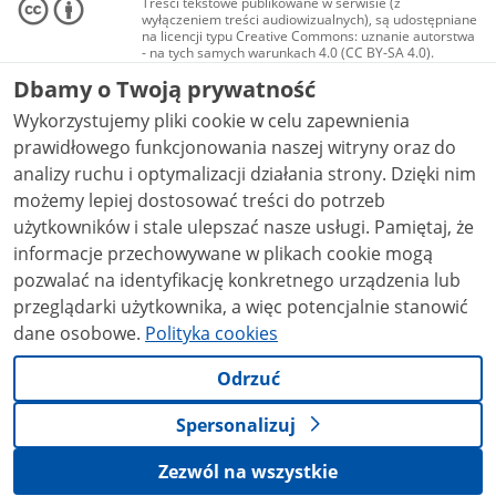
Treści tekstowe publikowane w serwisie (z
wyłączeniem treści audiowizualnych), są udostępniane
na licencji typu Creative Commons: uznanie autorstwa
- na tych samych warunkach 4.0 (CC BY-SA 4.0).
Materiały audiowizualne, w tym zdjęcia, materiały
Dbamy o Twoją prywatność
audio i wideo, są udostępniane na licencji typu
Creative Commons: uznanie autorstwa użycie
Wykorzystujemy pliki cookie w celu zapewnienia
niekomercyjne - bez utworów zależnych 4.0 (CC BY-
NC-ND 4.0), o ile nie jest to stwierdzone inaczej.
prawidłowego funkcjonowania naszej witryny oraz do
analizy ruchu i optymalizacji działania strony. Dzięki nim
możemy lepiej dostosować treści do potrzeb
użytkowników i stale ulepszać nasze usługi. Pamiętaj, że
informacje przechowywane w plikach cookie mogą
pozwalać na identyfikację konkretnego urządzenia lub
przeglądarki użytkownika, a więc potencjalnie stanowić
dane osobowe.
Polityka cookies
Odrzuć
Spersonalizuj
Zezwól na wszystkie