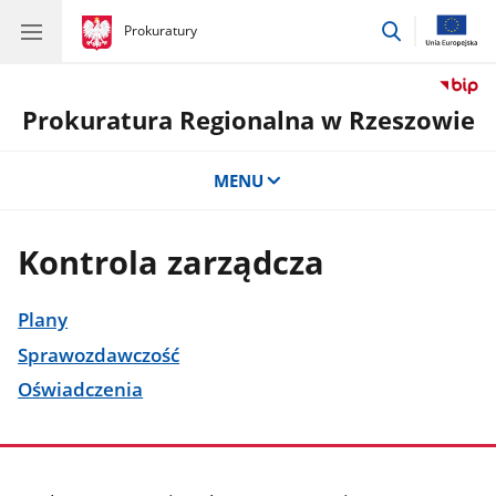
przejdź
gov.pl
Prokuratury
gov.pl
Prokuratury
do
wyszukiwar
Prokuratura Regionalna w Rzeszowie
MENU
Kontrola zarządcza
Plany
Sprawozdawczość
Oświadczenia