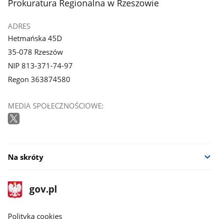
stopka
Prokuratura Regionalna w Rzeszowie
ADRES
Hetmańska 45D
35-078 Rzeszów
NIP 813-371-74-97
Regon 363874580
MEDIA SPOŁECZNOŚCIOWE:
Na skróty
stopka
Strona
gov.pl
gov.pl
główna
gov.pl
Polityka cookies