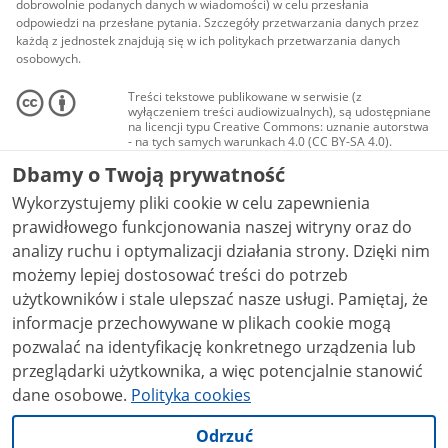
dobrowolnie podanych danych w wiadomości) w celu przesłania
odpowiedzi na przesłane pytania. Szczegóły przetwarzania danych przez
każdą z jednostek znajdują się w ich politykach przetwarzania danych
osobowych.
Treści tekstowe publikowane w serwisie (z
wyłączeniem treści audiowizualnych), są udostępniane
na licencji typu Creative Commons: uznanie autorstwa
- na tych samych warunkach 4.0 (CC BY-SA 4.0).
Materiały audiowizualne, w tym zdjęcia, materiały
Dbamy o Twoją prywatność
audio i wideo, są udostępniane na licencji typu
Creative Commons: uznanie autorstwa użycie
Wykorzystujemy pliki cookie w celu zapewnienia
niekomercyjne - bez utworów zależnych 4.0 (CC BY-
NC-ND 4.0), o ile nie jest to stwierdzone inaczej.
prawidłowego funkcjonowania naszej witryny oraz do
analizy ruchu i optymalizacji działania strony. Dzięki nim
możemy lepiej dostosować treści do potrzeb
użytkowników i stale ulepszać nasze usługi. Pamiętaj, że
informacje przechowywane w plikach cookie mogą
pozwalać na identyfikację konkretnego urządzenia lub
przeglądarki użytkownika, a więc potencjalnie stanowić
dane osobowe.
Polityka cookies
Odrzuć