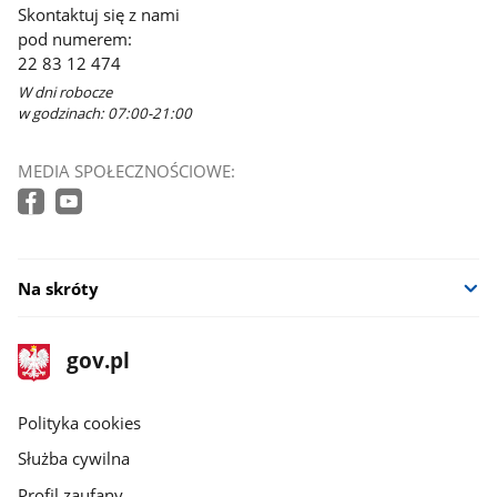
Skontaktuj się z nami
pod numerem:
22 83 12 474
W dni robocze
w godzinach: 07:00-21:00
MEDIA SPOŁECZNOŚCIOWE:
Na skróty
stopka
Strona
gov.pl
gov.pl
główna
gov.pl
Polityka cookies
Służba cywilna
Profil zaufany