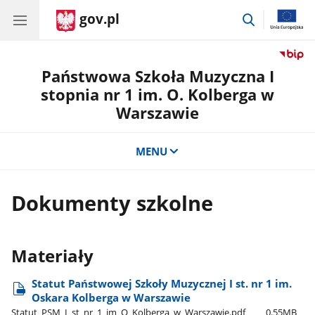
gov.pl
przejdź
do
wyszukiwar
Państwowa Szkoła Muzyczna I
stopnia nr 1 im. O. Kolberga w
Warszawie
MENU
Dokumenty szkolne
Materiały
Statut Państwowej Szkoły Muzycznej I st. nr 1 im.
Oskara Kolberga w Warszawie
Statut​_PSM​_I​_st​_nr​_1​_im​_O​_Kolberga​_w​_Warszawie.pdf
0.55MB