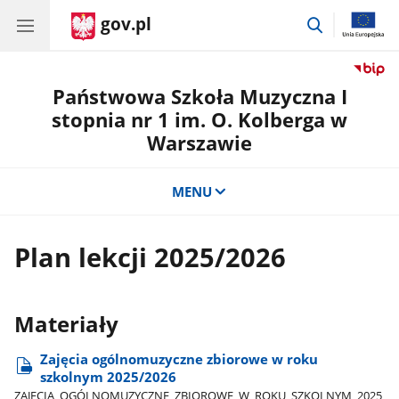
gov.pl
przejdź
do
wyszukiwar
Państwowa Szkoła Muzyczna I
stopnia nr 1 im. O. Kolberga w
Warszawie
MENU
Plan lekcji 2025/2026
Materiały
Zajęcia ogólnomuzyczne zbiorowe w roku
szkolnym 2025/2026
ZAJĘCIA​_OGÓLNOMUZYCZNE​_ZBIOROWE​_W​_ROKU​_SZKOLNYM​_2025​