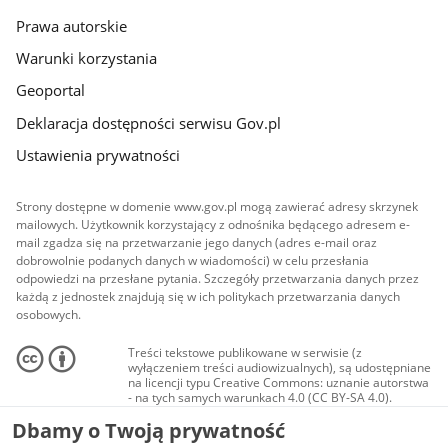
Prawa autorskie
Warunki korzystania
Geoportal
Deklaracja dostępności serwisu Gov.pl
Ustawienia prywatności
Strony dostępne w domenie www.gov.pl mogą zawierać adresy skrzynek
mailowych. Użytkownik korzystający z odnośnika będącego adresem e-
mail zgadza się na przetwarzanie jego danych (adres e-mail oraz
dobrowolnie podanych danych w wiadomości) w celu przesłania
odpowiedzi na przesłane pytania. Szczegóły przetwarzania danych przez
każdą z jednostek znajdują się w ich politykach przetwarzania danych
osobowych.
Treści tekstowe publikowane w serwisie (z
wyłączeniem treści audiowizualnych), są udostępniane
na licencji typu Creative Commons: uznanie autorstwa
- na tych samych warunkach 4.0 (CC BY-SA 4.0).
Materiały audiowizualne, w tym zdjęcia, materiały
Dbamy o Twoją prywatność
audio i wideo, są udostępniane na licencji typu
Creative Commons: uznanie autorstwa użycie