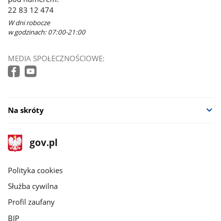
22 83 12 474
W dni robocze
w godzinach: 07:00-21:00
MEDIA SPOŁECZNOŚCIOWE:
Na skróty
stopka
Strona
gov.pl
gov.pl
główna
gov.pl
Polityka cookies
Służba cywilna
Profil zaufany
BIP