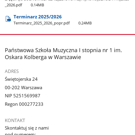
_2026.pdf
0.14MB
Terminarz 2025/2026
Terminarz​_2025​_2026​_popr.pdf
0.24MB
stopka
Państwowa Szkoła Muzyczna I stopnia nr 1 im.
Oskara Kolberga w Warszawie
ADRES
Świętojerska 24
00-202 Warszawa
NIP 5251569987
Regon 000277233
KONTAKT
Skontaktuj się z nami
pod numerem: