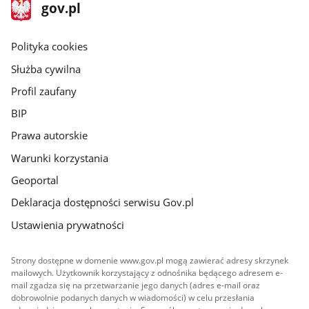
stopka
Strona
gov.pl
gov.pl
główna
gov.pl
Polityka cookies
Służba cywilna
Profil zaufany
BIP
Prawa autorskie
Warunki korzystania
Geoportal
Deklaracja dostępności serwisu Gov.pl
Ustawienia prywatności
Strony dostępne w domenie www.gov.pl mogą zawierać adresy skrzynek
mailowych. Użytkownik korzystający z odnośnika będącego adresem e-
mail zgadza się na przetwarzanie jego danych (adres e-mail oraz
dobrowolnie podanych danych w wiadomości) w celu przesłania