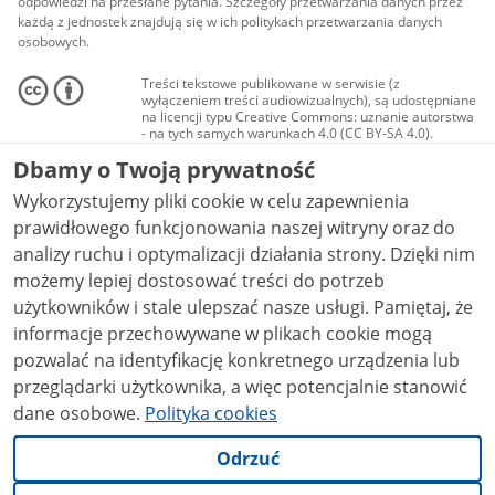
odpowiedzi na przesłane pytania. Szczegóły przetwarzania danych przez
każdą z jednostek znajdują się w ich politykach przetwarzania danych
osobowych.
Treści tekstowe publikowane w serwisie (z
wyłączeniem treści audiowizualnych), są udostępniane
na licencji typu Creative Commons: uznanie autorstwa
- na tych samych warunkach 4.0 (CC BY-SA 4.0).
Materiały audiowizualne, w tym zdjęcia, materiały
Dbamy o Twoją prywatność
audio i wideo, są udostępniane na licencji typu
Creative Commons: uznanie autorstwa użycie
Wykorzystujemy pliki cookie w celu zapewnienia
niekomercyjne - bez utworów zależnych 4.0 (CC BY-
NC-ND 4.0), o ile nie jest to stwierdzone inaczej.
prawidłowego funkcjonowania naszej witryny oraz do
analizy ruchu i optymalizacji działania strony. Dzięki nim
możemy lepiej dostosować treści do potrzeb
użytkowników i stale ulepszać nasze usługi. Pamiętaj, że
informacje przechowywane w plikach cookie mogą
pozwalać na identyfikację konkretnego urządzenia lub
przeglądarki użytkownika, a więc potencjalnie stanowić
dane osobowe.
Polityka cookies
Odrzuć