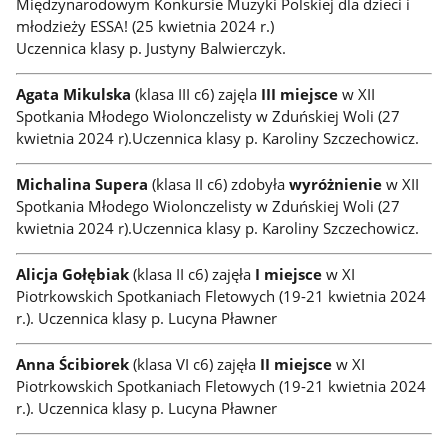
Międzynarodowym Konkursie Muzyki Polskiej dla dzieci i
młodzieży ESSA! (25 kwietnia 2024 r.)
Uczennica klasy p. Justyny Balwierczyk.
Agata Mikulska
(klasa III c6) zajęla
III miejsce
w XII
Spotkania Młodego Wiolonczelisty w Zduńskiej Woli (27
kwietnia 2024 r).Uczennica klasy p. Karoliny Szczechowicz.
Michalina Supera
(klasa II c6) zdobyła
wyróżnienie
w XII
Spotkania Młodego Wiolonczelisty w Zduńskiej Woli (27
kwietnia 2024 r).Uczennica klasy p. Karoliny Szczechowicz.
Alicja Gołębiak
(klasa II c6) zajęła
I miejsce
w XI
Piotrkowskich Spotkaniach Fletowych (19-21 kwietnia 2024
r.). Uczennica klasy p. Lucyna Pławner
Anna Ścibiorek
(klasa VI c6) zajęła
II miejsce
w XI
Piotrkowskich Spotkaniach Fletowych (19-21 kwietnia 2024
r.). Uczennica klasy p. Lucyna Pławner