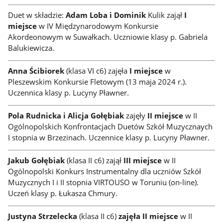
Duet w składzie:
Adam Loba i Dominik
Kulik zajął
I
miejsce
w IV Międzynarodowym Konkursie
Akordeonowym w Suwałkach. Uczniowie klasy p. Gabriela
Balukiewicza.
Anna Ścibiorek
(klasa VI c6) zajęła
I miejsce
w
Pleszewskim Konkursie Fletowym (13 maja 2024 r.).
Uczennica klasy p. Lucyny Pławner.
Pola Rudnicka i Alicja Gołębiak
zajęły
II miejsce
w II
Ogólnopolskich Konfrontacjach Duetów Szkół Muzycznaych
I stopnia w Brzezinach. Uczennice klasy p. Lucyny Pławner.
Jakub Gołębiak
(klasa II c6) zajął
III miejsce
w II
Ogólnopolski Konkurs Instrumentalny dla uczniów Szkół
Muzycznych I i II stopnia VIRTOUSO w Toruniu (on-line).
Uczeń klasy p. Łukasza Chmury.
Justyna Strzelecka
(klasa II c6)
zajęła II
miejsce
w II