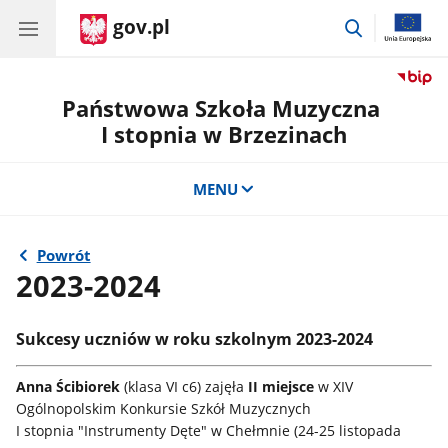
gov.pl
przejdź
do
wyszukiwar
Państwowa Szkoła Muzyczna
I stopnia w Brzezinach
MENU
Powrót
2023-2024
Sukcesy uczniów w roku szkolnym 2023-2024
Anna Ścibiorek
(klasa VI c6) zajęła
II miejsce
w XIV
Ogólnopolskim Konkursie Szkół Muzycznych
I stopnia "Instrumenty Dęte" w Chełmnie (24-25 listopada