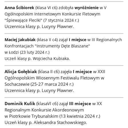
Anna Ścibiorek
(klasa VI c6) zdobyła
wyróżnienie
w V
Ogólnopolskim Internetowym Konkursie Fletowym
"Śpiewające Fleciki" (7 stycznia 2024 r.)
Uczennica klasy p. Lucyny Pławner.
Maciej Jakubiak
(klasa II c4) zajął
I miejsce
w III Regionalnych
Konfrontacjach "Instrumenty Dęte Blaszane"
w Łodzi (23 luty 2024 r.)
Uczeń klasy p. Wojciecha Kubiaka.
Alicja Gołębiak
(klasa II c6) zajęła
I miejsce
w XXII
Ogólnopolskim Wiosennym Festiwalu Fletowym w
Sochaczewie (25-27 marca 2024 r.)
Uczennica klasy p. Lucyny Pławner.
Dominik Kulik
(klasaVI c6) zajął
III miejsce
w XX
Regionalnym Konkursie Akordeonowym
w Piotrkowie Trybunalskim (13 kwietnia 2024 r.)
Uczeń klasy p. Aleksandra Stachowskiego.