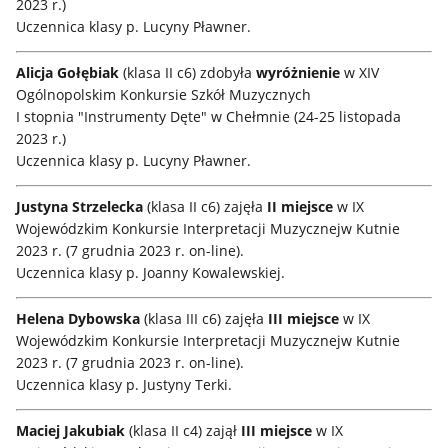
2023 r.)
Uczennica klasy p. Lucyny Pławner.
Alicja Gołębiak
(klasa II c6) zdobyła
wyróżnienie
w XIV
Ogólnopolskim Konkursie Szkół Muzycznych
I stopnia "Instrumenty Dęte" w Chełmnie (24-25 listopada
2023 r.)
Uczennica klasy p. Lucyny Pławner.
Justyna Strzelecka
(klasa II c6) zajęła
II miejsce
w IX
Wojewódzkim Konkursie Interpretacji Muzycznejw Kutnie
2023 r. (7 grudnia 2023 r. on-line).
Uczennica klasy p. Joanny Kowalewskiej.
Helena Dybowska
(klasa III c6) zajęła
III miejsce
w IX
Wojewódzkim Konkursie Interpretacji Muzycznejw Kutnie
2023 r. (7 grudnia 2023 r. on-line).
Uczennica klasy p. Justyny Terki.
Maciej Jakubiak
(klasa II c4) zajął
III miejsce
w IX