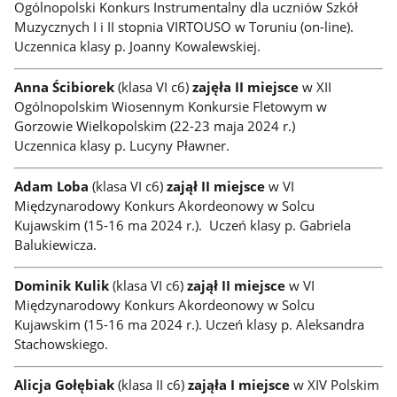
Ogólnopolski Konkurs Instrumentalny dla uczniów Szkół
Muzycznych I i II stopnia VIRTOUSO w Toruniu (on-line).
Uczennica klasy p. Joanny Kowalewskiej.
Anna Ścibiorek
(klasa VI c6)
zajęła II
miejsce
w XII
Ogólnopolskim Wiosennym Konkursie Fletowym w
Gorzowie Wielkopolskim (22-23 maja 2024 r.)
Uczennica klasy p. Lucyny Pławner.
Adam Loba
(klasa VI c6)
zajął II
miejsce
w VI
Międzynarodowy Konkurs Akordeonowy w Solcu
Kujawskim (15-16 ma 2024 r.). Uczeń klasy p. Gabriela
Balukiewicza.
Dominik Kulik
(klasa VI c6)
zajął II
miejsce
w VI
Międzynarodowy Konkurs Akordeonowy w Solcu
Kujawskim (15-16 ma 2024 r.). Uczeń klasy p. Aleksandra
Stachowskiego.
Alicja Gołębiak
(klasa II c6)
zająła I miejsce
w XIV Polskim