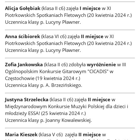
Alicja Gołębiak
(klasa II c6) zajęła
I miejsce
w XI
Piotrkowskich Spotkaniach Fletowych (20 kwietnia 2024 r.)
Uczennica klasy p. Lucyny Pławner.
Anna ścibiorek
(klasa VI c6) zajęła
II miejsce
w XI
Piotrkowskich Spotkaniach Fletowych (20 kwietnia 2024 r.)
Uczennica klasy p. Lucyny Pławner.
Zofia Jankowska
(klasa II c6) zdobyła
wyróżnienie
w III
Ogólnopolskim Konkursie Gitarowym "CICADIS" w
Częstochowie (19 kwietnia 2024 r.)
Uczennica klasy p. A. Brzezińskiego.
Justyna Strzelecka
(klasa II c6) zajęła
II miejsce
w
Międzynarodowym Konkursie Muzyki Polskiej dla dzieci i
młodzieży ESSA! (25 kwietnia 2024 r.)
Uczennica klasy p. Joanny Kowalewskiej.
Maria Kieszek
(klasa V c6) zajęła
II miejsce
w