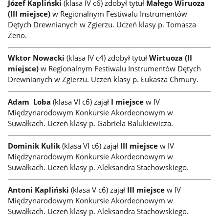
Józef Kapliński
(klasa IV c6) zdobył tytuł
Małego Wiruoza
(III miejsce)
w Regionalnym Festiwalu Instrumentów
Dętych Drewnianych w Zgierzu. Uczeń klasy p. Tomasza
Żeno.
Wktor Nowacki
(klasa IV c4) zdobył tytuł
Wirtuoza (II
miejsce)
w Regionalnym Festiwalu Instrumentów Dętych
Drewnianych w Zgierzu. Uczeń klasy p. Łukasza Chmury.
Adam Loba
(klasa VI c6) zajął
I miejsce
w IV
Międzynarodowym Konkursie Akordeonowym w
Suwałkach. Uczeń klasy p. Gabriela Balukiewicza.
Dominik Kulik
(klasa VI c6) zajął
III miejsce
w IV
Międzynarodowym Konkursie Akordeonowym w
Suwałkach. Uczeń klasy p. Aleksandra Stachowskiego.
Antoni Kapliński
(klasa V c6) zajął
III miejsce
w IV
Międzynarodowym Konkursie Akordeonowym w
Suwałkach. Uczeń klasy p. Aleksandra Stachowskiego.