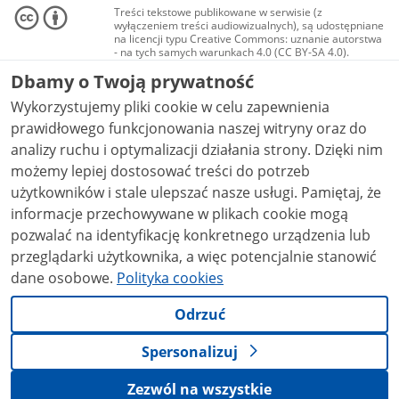
Treści tekstowe publikowane w serwisie (z
wyłączeniem treści audiowizualnych), są udostępniane
na licencji typu Creative Commons: uznanie autorstwa
- na tych samych warunkach 4.0 (CC BY-SA 4.0).
Materiały audiowizualne, w tym zdjęcia, materiały
Dbamy o Twoją prywatność
audio i wideo, są udostępniane na licencji typu
Creative Commons: uznanie autorstwa użycie
Wykorzystujemy pliki cookie w celu zapewnienia
niekomercyjne - bez utworów zależnych 4.0 (CC BY-
NC-ND 4.0), o ile nie jest to stwierdzone inaczej.
prawidłowego funkcjonowania naszej witryny oraz do
analizy ruchu i optymalizacji działania strony. Dzięki nim
możemy lepiej dostosować treści do potrzeb
użytkowników i stale ulepszać nasze usługi. Pamiętaj, że
informacje przechowywane w plikach cookie mogą
pozwalać na identyfikację konkretnego urządzenia lub
przeglądarki użytkownika, a więc potencjalnie stanowić
dane osobowe.
Polityka cookies
Odrzuć
Spersonalizuj
Zezwól na wszystkie