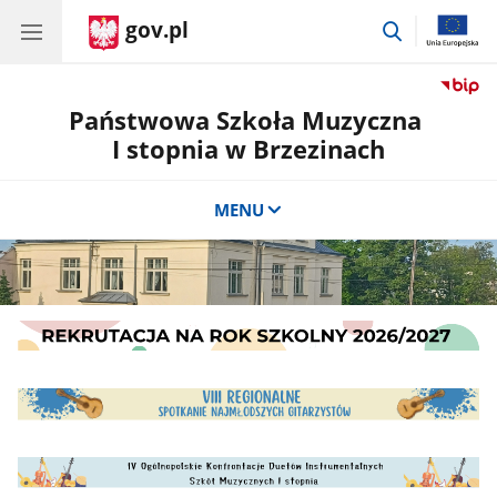
gov.pl
przejdź
do
wyszukiwar
Państwowa Szkoła Muzyczna
I stopnia w Brzezinach
MENU
Baner
reklamowy
2
Baner
reklamowy
3
Baner
reklamowy