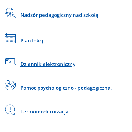
1
na
Nadzór pedagogiczny nad szkołą
skróty
Plan lekcji
Dziennik elektroniczny
Pomoc psychologiczno - pedagogiczna.
Termomodernizacja