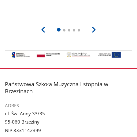
Logotypy
Unii
Europejskiej
stopka
Państwowa Szkoła Muzyczna I stopnia w
Brzezinach
ADRES
ul. Św. Anny 33/35
95-060 Brzeziny
NIP 8331142399