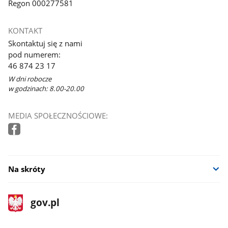
Regon 000277581
KONTAKT
Skontaktuj się z nami
pod numerem:
46 874 23 17
W dni robocze
w godzinach: 8.00-20.00
MEDIA SPOŁECZNOŚCIOWE:
Na skróty
stopka
Strona
gov.pl
gov.pl
główna