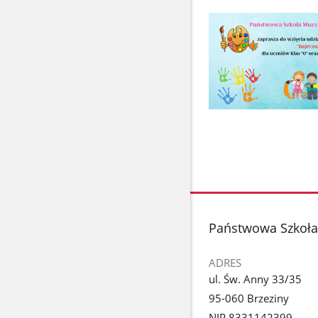
stopka
Państwowa Szkoła 
ADRES
ul. Św. Anny 33/35
95-060 Brzeziny
NIP 8331142399