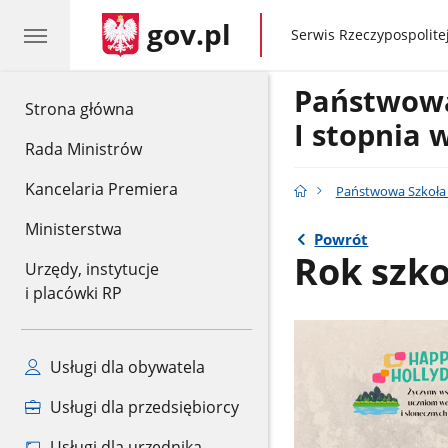
gov.pl
gov.pl
Serwis Rzeczypospolitej
Państwow
gov.pl
Strona główna
I stopnia 
Rada Ministrów
Kancelaria Premiera
Państwowa Szkoła 
Ministerstwa
Powrót
Rok szko
Urzędy, instytucje
i placówki RP
Usługi dla obywatela
Usługi dla przedsiębiorcy
Usługi dla urzędnika