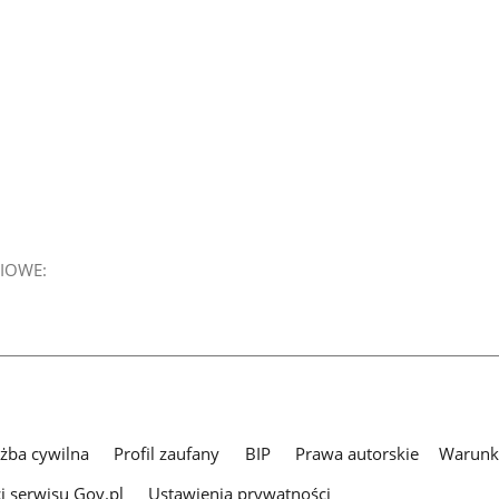
IOWE:
użba cywilna
Profil zaufany
BIP
Prawa autorskie
Warunki
i serwisu Gov.pl
Ustawienia prywatności