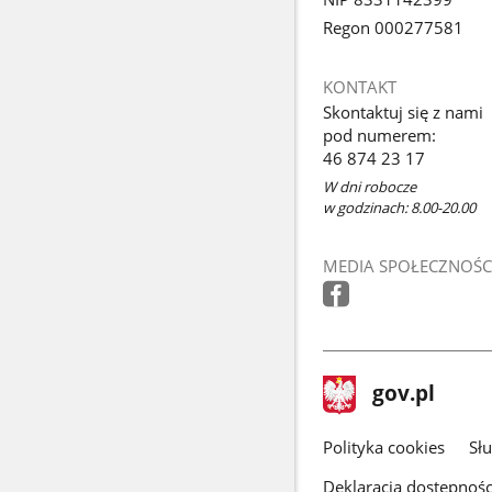
Regon 000277581
KONTAKT
Skontaktuj się z nami
pod numerem:
46 874 23 17
W dni robocze
w godzinach: 8.00-20.00
MEDIA SPOŁECZNOŚC
stopka
Strona
gov.pl
gov.pl
główna
gov.pl
Polityka cookies
Sł
Deklaracja dostępnośc