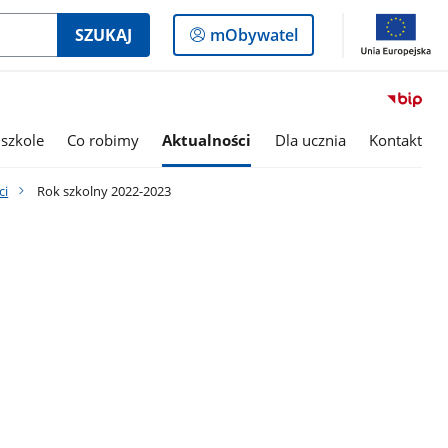
Logowanie
SZUKAJ
mObywatel
do
panelu
szkole
Co robimy
Aktualności
Dla ucznia
Kontakt
ci
Rok szkolny 2022-2023