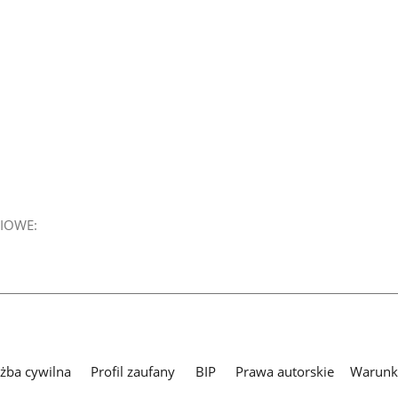
IOWE:
użba cywilna
Profil zaufany
BIP
Prawa autorskie
Warunki