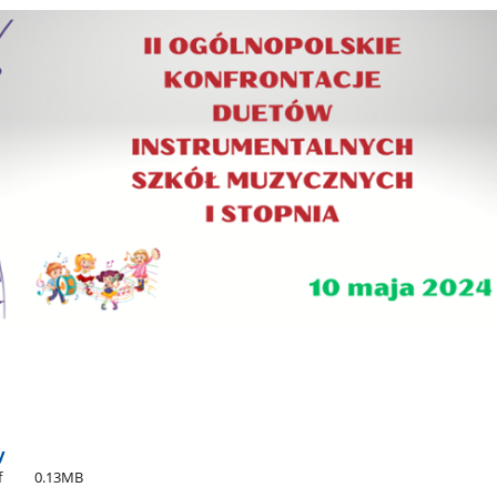
y
f
0.13MB