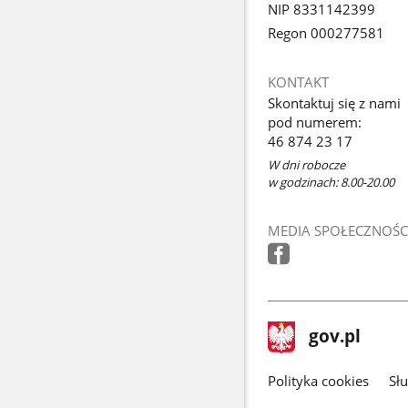
NIP 8331142399
Regon 000277581
KONTAKT
Skontaktuj się z nami
pod numerem:
46 874 23 17
W dni robocze
w godzinach: 8.00-20.00
MEDIA SPOŁECZNOŚC
stopka
Strona
gov.pl
gov.pl
główna
gov.pl
Polityka cookies
Sł