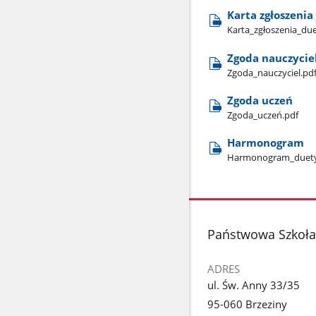
Karta zgłoszenia
Karta​_zgłoszenia​_du
Zgoda nauczycie
Zgoda​_nauczyciel.pd
Zgoda uczeń
Zgoda​_uczeń.pdf
Harmonogram
Harmonogram​_duety
stopka
Państwowa Szkoła 
ADRES
ul. Św. Anny 33/35
95-060 Brzeziny