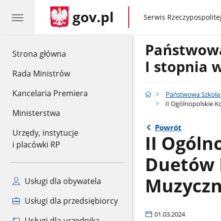
gov.pl
gov.pl
Serwis Rzeczypospolitej
Państwow
gov.pl
Strona główna
I stopnia 
Rada Ministrów
Kancelaria Premiera
Państwowa Szkoła 
II Ogólnopolskie K
Ministerstwa
Powrót
Urzędy, instytucje
II Ogóln
i placówki RP
Duetów 
Muzyczn
Usługi dla obywatela
Usługi dla przedsiębiorcy
01.03.2024
Usługi dla urzędnika