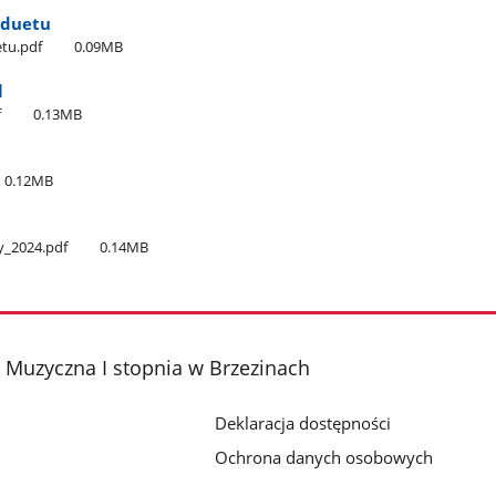
 duetu
etu.pdf
0.09MB
l
f
0.13MB
0.12MB
​_2024.pdf
0.14MB
Muzyczna I stopnia w Brzezinach
Deklaracja dostępności
Ochrona danych osobowych