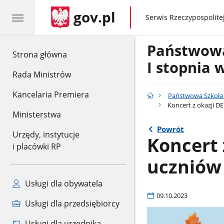
gov.pl
gov.pl
Serwis Rzeczypospolitej
Państwow
gov.pl
Strona główna
I stopnia 
Rada Ministrów
Kancelaria Premiera
Państwowa Szkoła 
Koncert z okazji D
Ministerstwa
Powrót
Urzędy, instytucje
Koncert 
i placówki RP
uczniów
Usługi dla obywatela
09.10.2023
Usługi dla przedsiębiorcy
Usługi dla urzędnika