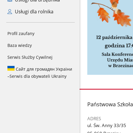
Usługi dla rolnika
Profil zaufany
Baza wiedzy
Serwis Służby Cywilnej
Сайт для громадян України
–
Serwis dla obywateli Ukrainy
stopka
Państwowa Szkoła 
ADRES
ul. Św. Anny 33/35