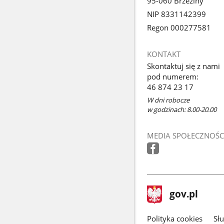
95-060 Brzeziny
NIP 8331142399
Regon 000277581
KONTAKT
Skontaktuj się z nami
pod numerem:
46 874 23 17
W dni robocze
w godzinach: 8.00-20.00
MEDIA SPOŁECZNOŚC
stopka
Strona
gov.pl
gov.pl
główna
gov.pl
Polityka cookies
Sł