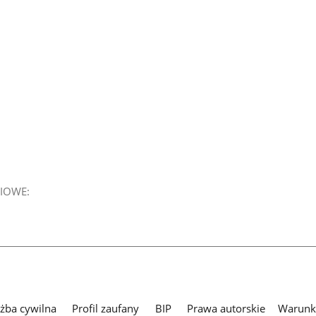
IOWE:
użba cywilna
Profil zaufany
BIP
Prawa autorskie
Warunki