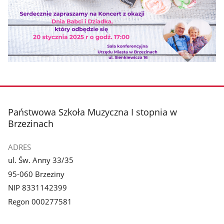
stopka
Państwowa Szkoła Muzyczna I stopnia w
Brzezinach
ADRES
ul. Św. Anny 33/35
95-060 Brzeziny
NIP 8331142399
Regon 000277581