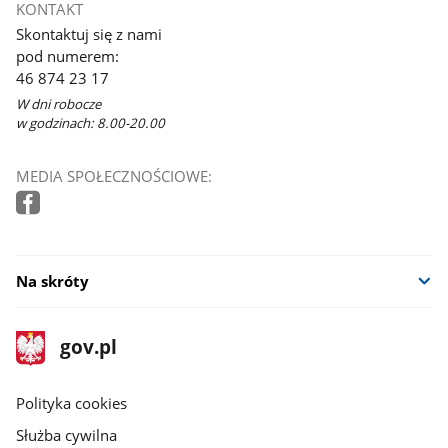
KONTAKT
Skontaktuj się z nami
pod numerem:
46 874 23 17
W dni robocze
w godzinach: 8.00-20.00
MEDIA SPOŁECZNOŚCIOWE:
Na skróty
stopka
Strona
gov.pl
gov.pl
główna
gov.pl
Polityka cookies
Służba cywilna