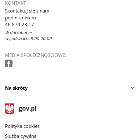
KONTAKT
Skontaktuj się z nami
pod numerem:
46 874 23 17
W dni robocze
w godzinach: 8.00-20.00
MEDIA SPOŁECZNOŚCIOWE:
Na skróty
stopka
Strona
gov.pl
gov.pl
główna
gov.pl
Polityka cookies
Służba cywilna