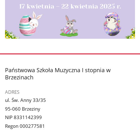
stopka
Państwowa Szkoła Muzyczna I stopnia w
Brzezinach
ADRES
ul. Św. Anny 33/35
95-060 Brzeziny
NIP 8331142399
Regon 000277581