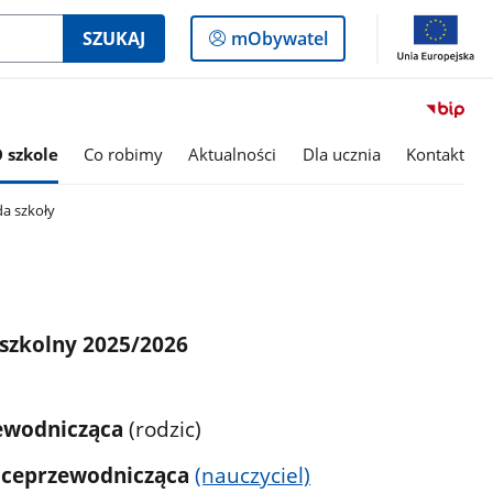
Logowanie
SZUKAJ
mObywatel
do
panelu
 szkole
Co robimy
Aktualności
Dla ucznia
Kontakt
a szkoły
szkolny 2025/2026
ewodnicząca
(rodzic)
iceprzewodnicząca
(nauczyciel)