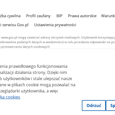
użba cywilna
Profil zaufany
BIP
Prawa autorskie
Warunki
i serwisu Gov.pl
Ustawienia prywatności
 www.gov.pl mogą zawierać adresy skrzynek mailowych. Użytkownik korzystający
dobrowolnie podanych danych w wiadomości) w celu przesłania odpowiedzi na prz
ach przetwarzania danych osobowych.
we publikowane w serwisie (z wyłączeniem treści audiowizualnych), są
 na licencji typu Creative Commons: uznanie autorstwa - na tych samych
 (CC BY-SA 4.0). Materiały audiowizualne, w tym zdjęcia, materiały audio i wideo
ienia prawidłowego funkcjonowania
ane na licencji typu Creative Commons: uznanie autorstwa użycie niekomercyjne 
ależnych 4.0 (CC BY-NC-ND 4.0), o ile nie jest to stwierdzone inaczej.
i działania strony. Dzięki nim
 użytkowników i stale ulepszać nasze
zeglądarki użytkownika, a więc
yka cookies
Odrzuć
Sp