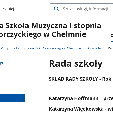
 Polskiej
 Szkoła Muzyczna I stopnia
Gorczyckiego w Chełmnie
O
Muzyczna I stopnia im. G. G. Gorczyckiego w Chełmnie
O szkole
Rad
Rada szkoły
je
SKŁAD RADY SZKOŁY - Rok 
Katarzyna Hoffmann
–
prz
Katarzyna Więckowska
-
w