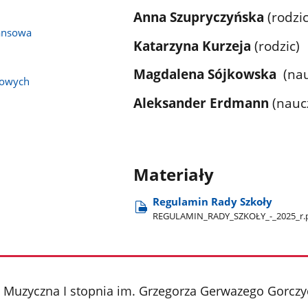
Anna Szupryczyńska
(rodzic
ansowa
Katarzyna Kurzeja
(rodzic)
Magdalena Sójkowska
(nau
bowych
Aleksander Erdmann
(nauc
Materiały
Regulamin Rady Szkoły
REGULAMIN​_RADY​_SZKOŁY​_-​_2025​_r.
 Muzyczna I stopnia im. Grzegorza Gerwazego Gorcz