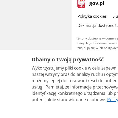
stopka
Strona
gov.pl
gov.pl
główna
gov.pl
Polityka cookies
Sł
Deklaracja dostępnośc
Strony dostępne w domenie
danych (adres e-mail oraz 
znajdują się w ich polityk
Treści teksto
Dbamy o Twoją prywatność
udostępniane
warunkach 4.0
Wykorzystujemy pliki cookie w celu zapewn
są udostępni
bez utworów z
naszej witryny oraz do analizy ruchu i optymalizacj
możemy lepiej dostosować treści do potrzeb
usługi. Pamiętaj, że informacje przechowywane w plikach cookie mogą pozwalać na
identyfikację konkretnego urządzenia lub pr
potencjalnie stanowić dane osobowe.
Polit