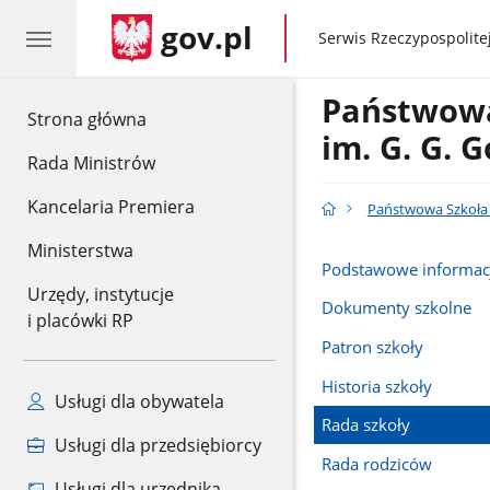
gov.pl
gov.pl
Serwis Rzeczypospolitej
Państwowa
gov.pl
Strona główna
im. G. G. 
Rada Ministrów
Kancelaria Premiera
Państwowa Szkoła 
Ministerstwa
Podstawowe informac
Urzędy, instytucje
Dokumenty szkolne
i placówki RP
Patron szkoły
Historia szkoły
Usługi dla obywatela
Rada szkoły
Usługi dla przedsiębiorcy
Rada rodziców
Usługi dla urzędnika