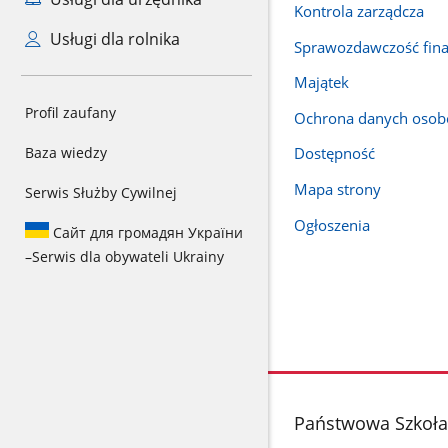
Kontrola zarządcza
Usługi dla rolnika
Sprawozdawczość fin
Majątek
Profil zaufany
Ochrona danych oso
Baza wiedzy
Dostępność
Mapa strony
Serwis Służby Cywilnej
Ogłoszenia
Сайт для громадян України
–
Serwis dla obywateli Ukrainy
stopka
Państwowa Szkoła