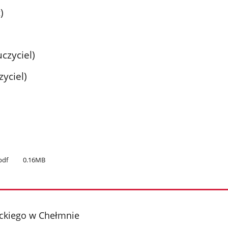
)
czyciel)
zyciel)
pdf
0.16MB
yckiego w Chełmnie