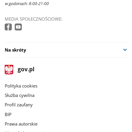
w godzinach: 8:00-21:00
MEDIA SPOŁECZNOŚCIOWE:
Na skróty
stopka
Strona
gov.pl
gov.pl
główna
gov.pl
Polityka cookies
Służba cywilna
Profil zaufany
BIP
Prawa autorskie