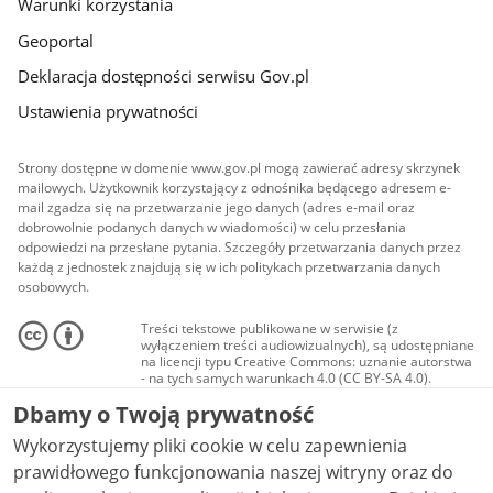
Warunki korzystania
Geoportal
Deklaracja dostępności serwisu Gov.pl
Ustawienia prywatności
Strony dostępne w domenie www.gov.pl mogą zawierać adresy skrzynek
mailowych. Użytkownik korzystający z odnośnika będącego adresem e-
mail zgadza się na przetwarzanie jego danych (adres e-mail oraz
dobrowolnie podanych danych w wiadomości) w celu przesłania
odpowiedzi na przesłane pytania. Szczegóły przetwarzania danych przez
każdą z jednostek znajdują się w ich politykach przetwarzania danych
osobowych.
Treści tekstowe publikowane w serwisie (z
wyłączeniem treści audiowizualnych), są udostępniane
na licencji typu Creative Commons: uznanie autorstwa
- na tych samych warunkach 4.0 (CC BY-SA 4.0).
Materiały audiowizualne, w tym zdjęcia, materiały
Dbamy o Twoją prywatność
audio i wideo, są udostępniane na licencji typu
Creative Commons: uznanie autorstwa użycie
Wykorzystujemy pliki cookie w celu zapewnienia
niekomercyjne - bez utworów zależnych 4.0 (CC BY-
NC-ND 4.0), o ile nie jest to stwierdzone inaczej.
prawidłowego funkcjonowania naszej witryny oraz do