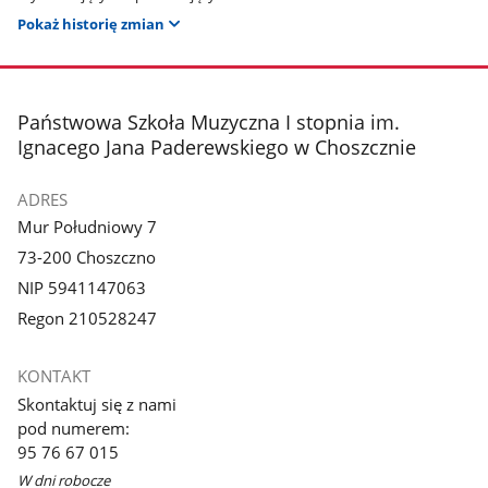
Pokaż historię zmian
stopka
Państwowa Szkoła Muzyczna I stopnia im.
Ignacego Jana Paderewskiego w Choszcznie
ADRES
Mur Południowy 7
73-200 Choszczno
NIP 5941147063
Regon 210528247
KONTAKT
Skontaktuj się z nami
pod numerem:
95 76 67 015
W dni robocze