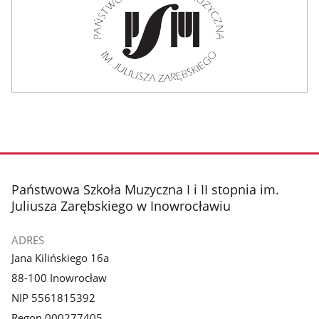
stopka
Państwowa Szkoła Muzyczna I i II stopnia im.
Juliusza Zarębskiego w Inowrocławiu
ADRES
Jana Kilińskiego 16a
88-100 Inowrocław
NIP 5561815392
Regon 000277405