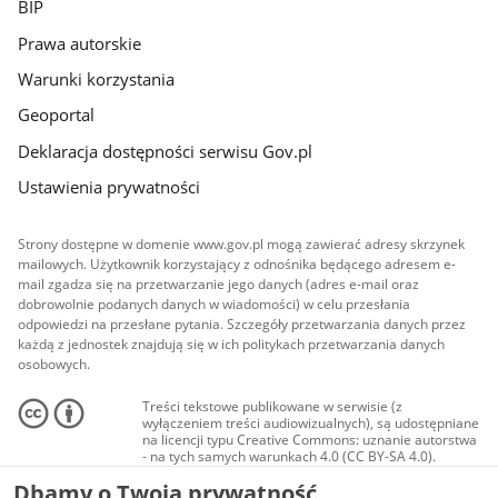
BIP
Prawa autorskie
Warunki korzystania
Geoportal
Deklaracja dostępności serwisu Gov.pl
Ustawienia prywatności
Strony dostępne w domenie www.gov.pl mogą zawierać adresy skrzynek
mailowych. Użytkownik korzystający z odnośnika będącego adresem e-
mail zgadza się na przetwarzanie jego danych (adres e-mail oraz
dobrowolnie podanych danych w wiadomości) w celu przesłania
odpowiedzi na przesłane pytania. Szczegóły przetwarzania danych przez
każdą z jednostek znajdują się w ich politykach przetwarzania danych
osobowych.
Treści tekstowe publikowane w serwisie (z
wyłączeniem treści audiowizualnych), są udostępniane
na licencji typu Creative Commons: uznanie autorstwa
- na tych samych warunkach 4.0 (CC BY-SA 4.0).
Materiały audiowizualne, w tym zdjęcia, materiały
Dbamy o Twoją prywatność
audio i wideo, są udostępniane na licencji typu