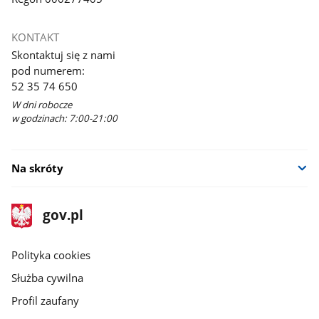
KONTAKT
Skontaktuj się z nami
pod numerem:
52 35 74 650
W dni robocze
w godzinach: 7:00-21:00
Na skróty
stopka
Strona
gov.pl
gov.pl
główna
gov.pl
Polityka cookies
Służba cywilna
Profil zaufany