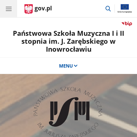
gov.pl
przejdź
do
wyszukiwar
Państwowa Szkoła Muzyczna I i II
stopnia im. J. Zarębskiego w
Inowrocławiu
MENU