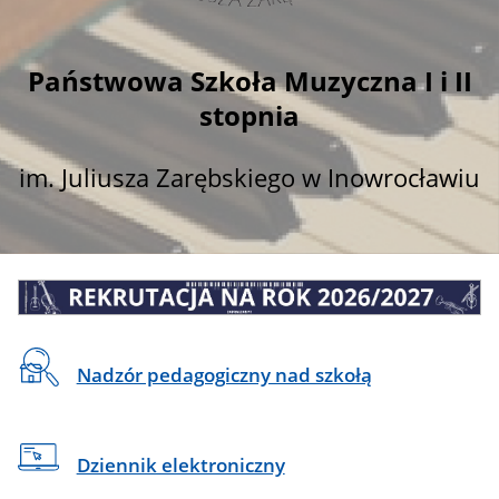
Państwowa Szkoła Muzyczna I i II
stopnia
im. Juliusza Zarębskiego w Inowrocławiu
Linki
Nadzór pedagogiczny nad szkołą
na
skróty
Dziennik elektroniczny