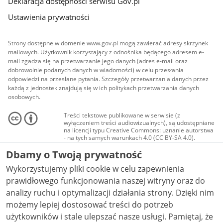
Deklaracja dostępności serwisu Gov.pl
Ustawienia prywatności
Strony dostępne w domenie www.gov.pl mogą zawierać adresy skrzynek
mailowych. Użytkownik korzystający z odnośnika będącego adresem e-
mail zgadza się na przetwarzanie jego danych (adres e-mail oraz
dobrowolnie podanych danych w wiadomości) w celu przesłania
odpowiedzi na przesłane pytania. Szczegóły przetwarzania danych przez
każdą z jednostek znajdują się w ich politykach przetwarzania danych
osobowych.
Treści tekstowe publikowane w serwisie (z
wyłączeniem treści audiowizualnych), są udostępniane
na licencji typu Creative Commons: uznanie autorstwa
- na tych samych warunkach 4.0 (CC BY-SA 4.0).
Materiały audiowizualne, w tym zdjęcia, materiały
Dbamy o Twoją prywatność
audio i wideo, są udostępniane na licencji typu
Creative Commons: uznanie autorstwa użycie
Wykorzystujemy pliki cookie w celu zapewnienia
niekomercyjne - bez utworów zależnych 4.0 (CC BY-
NC-ND 4.0), o ile nie jest to stwierdzone inaczej.
prawidłowego funkcjonowania naszej witryny oraz do
analizy ruchu i optymalizacji działania strony. Dzięki nim
możemy lepiej dostosować treści do potrzeb
użytkowników i stale ulepszać nasze usługi. Pamiętaj, że