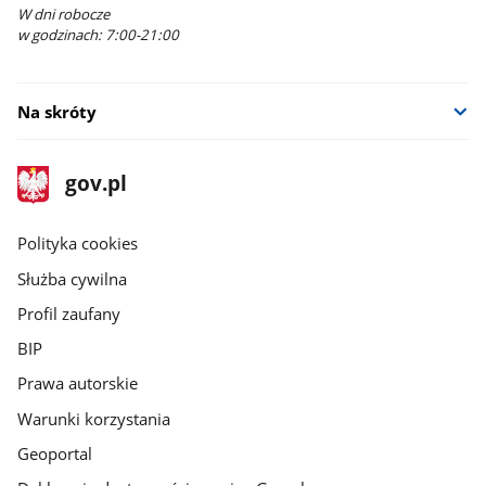
W dni robocze
w godzinach: 7:00-21:00
Na skróty
stopka
Strona
gov.pl
gov.pl
główna
gov.pl
Polityka cookies
Służba cywilna
Profil zaufany
BIP
Prawa autorskie
Warunki korzystania
Geoportal