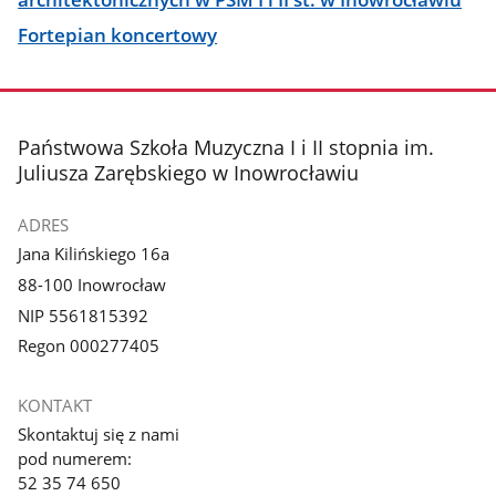
Fortepian koncertowy
stopka
Państwowa Szkoła Muzyczna I i II stopnia im.
Juliusza Zarębskiego w Inowrocławiu
ADRES
Jana Kilińskiego 16a
88-100 Inowrocław
NIP 5561815392
Regon 000277405
KONTAKT
Skontaktuj się z nami
pod numerem:
52 35 74 650