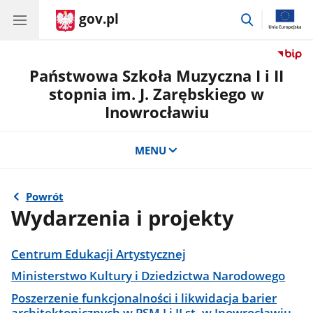
gov.pl
przejdź
do
wyszukiwar
Państwowa Szkoła Muzyczna I i II
stopnia im. J. Zarębskiego w
Inowrocławiu
MENU
Powrót
Wydarzenia i projekty
Centrum Edukacji Artystycznej
Ministerstwo Kultury i Dziedzictwa Narodowego
Poszerzenie funkcjonalności i likwidacja barier
architektonicznych w PSM I i II st. w Inowrocławiu