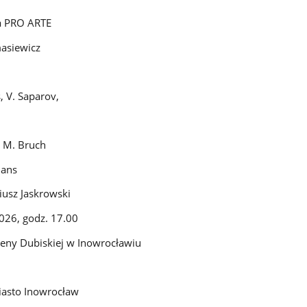
a PRO ARTE
masiewicz
, V. Saparov,
e, M. Bruch
mans
iusz Jaskrowski
2026, godz. 17.00
reny Dubiskiej w Inowrocławiu
iasto Inowrocław