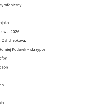
 symfoniczny
ajaka
cławia 2026
ra Oshchepkova,
łomiej Kotlarek – skrzypce
ofon
rdeon
ian
nia