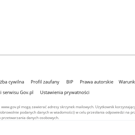
użba cywilna
Profil zaufany
BIP
Prawa autorskie
Warunki
i serwisu Gov.pl
Ustawienia prywatności
 www.gov.pl mogą zawierać adresy skrzynek mailowych. Użytkownik korzystający
dobrowolnie podanych danych w wiadomości) w celu przesłania odpowiedzi na prz
ach przetwarzania danych osobowych.
we publikowane w serwisie (z wyłączeniem treści audiowizualnych), są
 na licencji typu Creative Commons: uznanie autorstwa - na tych samych