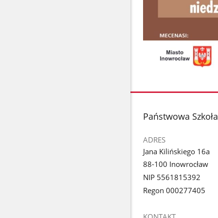
stopka
Państwowa Szkoła 
ADRES
Jana Kilińskiego 16a
88-100 Inowrocław
NIP 5561815392
Regon 000277405
KONTAKT