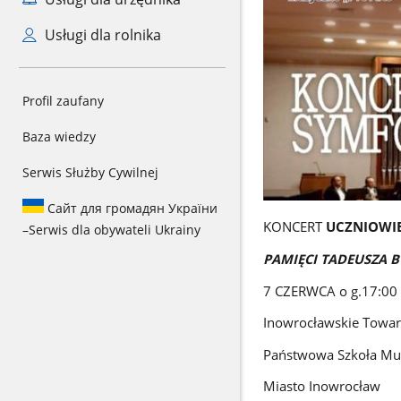
Usługi dla rolnika
Profil zaufany
Baza wiedzy
Serwis Służby Cywilnej
Сайт для громадян України
KONCERT
UCZNIOWIE
–
Serwis dla obywateli Ukrainy
PAMIĘCI TADEUSZA 
7 CZERWCA o g.17:00
Inowrocławskie Towa
Państwowa Szkoła Muzy
Miasto Inowrocław