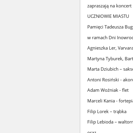
zapraszają na koncert
UCZNIOWIE MIASTU
Pamięci Tadeusza Bug
w ramach Dni Inowro
Agnieszka Ler, Varva
Martyna Tyburek, Bart
Marta Dziubich – saks
Antoni Rosiński - ako
Adam Woźniak - flet
Marceli Kania - fortep
Filip Lorek – trąbka
Filip Lebioda – waltor
oraz