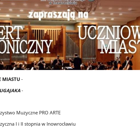
 MIASTU
-
BUGAJAKA
-
rzystwo Muzyczne PRO ARTE
czna I i II stopnia w Inowrocławiu