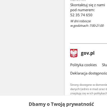
Skontaktuj się z nami
pod numerem:
52 35 74 650
W dni robocze
w godzinach: 7:00-21:00
stopka
Strona
gov.pl
gov.pl
główna
gov.pl
Polityka cookies
Sł
Deklaracja dostępnośc
Strony dostępne w domenie
danych (adres e-mail oraz 
znajdują się w ich polityk
Treści teksto
Dbamy o Twoją prywatność
udostępniane