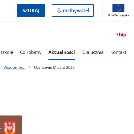
Logowanie
SZUKAJ
mObywatel
do
panelu
szkole
Co robimy
Aktualności
Dla ucznia
Kontakt
Wiadomości
Uczniowie Miastu 2026