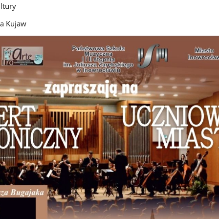
ltury
la Kujaw