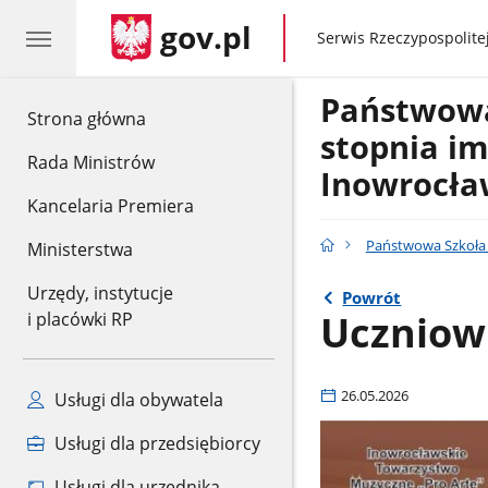
gov.pl
gov.pl
Serwis Rzeczypospolitej
Państwowa 
gov.pl
Strona główna
stopnia im
Rada Ministrów
Inowrocła
Kancelaria Premiera
Państwowa Szkoła M
Ministerstwa
Urzędy, instytucje
Powrót
Uczniow
i placówki RP
26.05.2026
Usługi dla obywatela
Usługi dla przedsiębiorcy
Usługi dla urzędnika