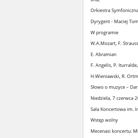
Orkiestra Symfoniczn
Dyrygent - Maciej To
W programie
W.A.Mozart, F. Strauss
E. Abramian
F. Angelis, P. Iturrald
H.Wieniawski, R. Ort
Słowo o muzyce – Dar
Niedziela, 7 czerwca 
Sala Koncertowa im. I
Wstęp wolny
Mecenasi koncertu: M