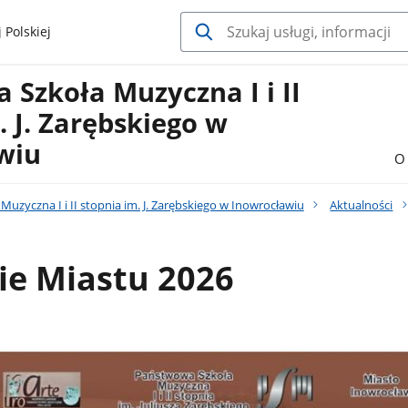
 Polskiej
Szkoła Muzyczna I i II
. J. Zarębskiego w
wiu
O 
uzyczna I i II stopnia im. J. Zarębskiego w Inowrocławiu
Aktualności
ie Miastu 2026