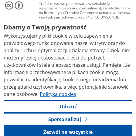
Treści tekstowe publikowane w serwisie (z
wyłączeniem treści audiowizualnych), są udostępniane
na licencji typu Creative Commons: uznanie autorstwa
- na tych samych warunkach 4.0 (CC BY-SA 4.0).
Materiały audiowizualne, w tym zdjęcia, materiały
Dbamy o Twoją prywatność
audio i wideo, są udostępniane na licencji typu
Creative Commons: uznanie autorstwa użycie
Wykorzystujemy pliki cookie w celu zapewnienia
niekomercyjne - bez utworów zależnych 4.0 (CC BY-
NC-ND 4.0), o ile nie jest to stwierdzone inaczej.
prawidłowego funkcjonowania naszej witryny oraz do
analizy ruchu i optymalizacji działania strony. Dzięki nim
możemy lepiej dostosować treści do potrzeb
użytkowników i stale ulepszać nasze usługi. Pamiętaj, że
informacje przechowywane w plikach cookie mogą
pozwalać na identyfikację konkretnego urządzenia lub
przeglądarki użytkownika, a więc potencjalnie stanowić
dane osobowe.
Polityka cookies
Odrzuć
Spersonalizuj
Zezwól na wszystkie