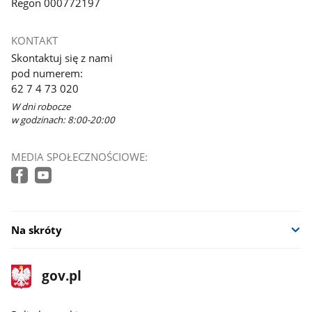
Regon 000772197
KONTAKT
Skontaktuj się z nami
pod numerem:
62 7 4 73 020
W dni robocze
w godzinach: 8:00-20:00
MEDIA SPOŁECZNOŚCIOWE:
Na skróty
stopka
Strona
gov.pl
gov.pl
główna
gov.pl