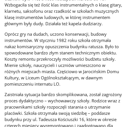
Wzbogaciła się też ilość klas instrumentalnych o klasę gitary,
klarnetu, saksofonu oraz rzadkość w szkołach muzycznych
klasę instrumentów ludowych, w której instrumentem
głównym były dudy. Działała też kapela dudziarzy.
Oprócz gry na dudach, uczono konserwacji, budowy
instrumentów. W styczniu 1982 roku szkoła otrzymała
nakaz komisaryczny opuszczenia budynku ratusza. Było to
spowodowane bardzo złym stanem technicznym obiektu.
Koszty remontu przekroczyły możliwości budżetu szkoły.
Mienie szkoły, nauczycieli i uczniów umieszczono w
różnych miejscach miasta. Częściowo w Jarocińskim Domu
Kultury, w Liceum Ogólnokształcącym, w dawnym
pomieszczeniu internatu LO.
Zaistniała sytuacja bardzo skomplikowana, został zagrożony
proces dydaktyczno – wychowawczy szkoły. Rodzice wraz z
pracownikami szkoły rozpoczęli starania o utrzymanie
placówki. Szkoła otrzymała swoją siedzibę – poddasze
budynku przy ul. Tadeusza Kościuszki 16, które w okresie
czterech miesięcy wyremontowano i zaadoptowano dla