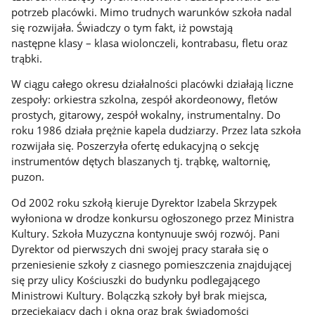
potrzeb placówki. Mimo trudnych warunków szkoła nadal
się rozwijała. Świadczy o tym fakt, iż powstają
następne klasy – klasa wiolonczeli, kontrabasu, fletu oraz
trąbki.
W ciągu całego okresu działalności placówki działają liczne
zespoły: orkiestra szkolna, zespół akordeonowy, fletów
prostych, gitarowy, zespół wokalny, instrumentalny. Do
roku 1986 działa prężnie kapela dudziarzy. Przez lata szkoła
rozwijała się. Poszerzyła ofertę edukacyjną o sekcję
instrumentów dętych blaszanych tj. trąbkę, waltornię,
puzon.
Od 2002 roku szkołą kieruje Dyrektor Izabela Skrzypek
wyłoniona w drodze konkursu ogłoszonego przez Ministra
Kultury. Szkoła Muzyczna kontynuuje swój rozwój. Pani
Dyrektor od pierwszych dni swojej pracy starała się o
przeniesienie szkoły z ciasnego pomieszczenia znajdującej
się przy ulicy Kościuszki do budynku podlegającego
Ministrowi Kultury. Bolączką szkoły był brak miejsca,
przeciekający dach i okna oraz brak świadomości