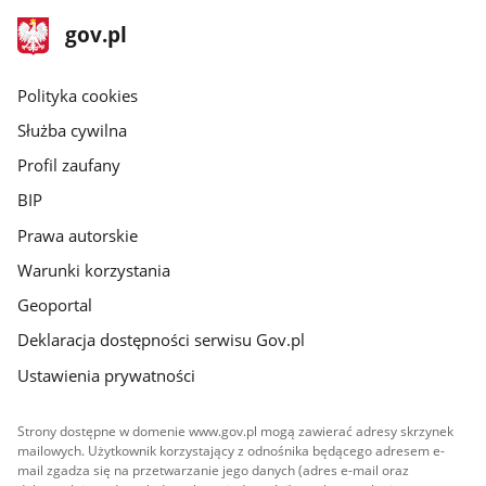
stopka
Strona
gov.pl
gov.pl
główna
gov.pl
Polityka cookies
Służba cywilna
Profil zaufany
BIP
Prawa autorskie
Warunki korzystania
Geoportal
Deklaracja dostępności serwisu Gov.pl
Ustawienia prywatności
Strony dostępne w domenie www.gov.pl mogą zawierać adresy skrzynek
mailowych. Użytkownik korzystający z odnośnika będącego adresem e-
mail zgadza się na przetwarzanie jego danych (adres e-mail oraz