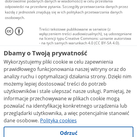
dobrowolnie podanych danych w wiadomości) w celu przesłania
odpowiedzi na przesłane pytania. Szczegóły przetwarzania danych przez
każdą z jednostek znajdują się w ich politykach przetwarzania danych
osobowych.
Treści tekstowe publikowane w serwisie (z
wyłączeniem treści audiowizualnych), są udostępniane
na licencji typu Creative Commons: uznanie autorstwa
- na tych samych warunkach 4.0 (CC BY-SA 4.0).
Materiały audiowizualne, w tym zdjęcia, materiały
Dbamy o Twoją prywatność
audio i wideo, są udostępniane na licencji typu
Creative Commons: uznanie autorstwa użycie
Wykorzystujemy pliki cookie w celu zapewnienia
niekomercyjne - bez utworów zależnych 4.0 (CC BY-
NC-ND 4.0), o ile nie jest to stwierdzone inaczej.
prawidłowego funkcjonowania naszej witryny oraz do
analizy ruchu i optymalizacji działania strony. Dzięki nim
możemy lepiej dostosować treści do potrzeb
użytkowników i stale ulepszać nasze usługi. Pamiętaj, że
informacje przechowywane w plikach cookie mogą
pozwalać na identyfikację konkretnego urządzenia lub
przeglądarki użytkownika, a więc potencjalnie stanowić
dane osobowe.
Polityka cookies
Odrzuć